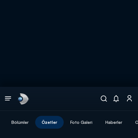
Arama
muhteşem ikili
ARAMA SONUÇLARI
Bölümler
Özetler
Foto Galeri
Haberler
O
DİĞER SONUÇLAR