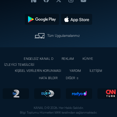
Tüm Uygulamalarımız
ENGELSİZ KANAL D
REKLAM
KÜNYE
İZLEYİCİ TEMSİLCİSİ
KİŞİSEL VERİLERİN KORUNMASI
YARDIM
İLETİŞİM
HATA BİLDİR
DİĞER
KANAL D © 2026. Her Hakkı Saklıdır.
Bilgi Toplumu Hizmetleri MKK tarafından sağlanmaktadır.