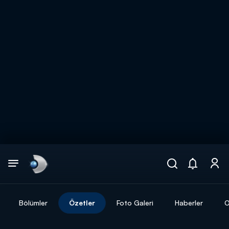
Arama
muhteşem ikili
ARAMA SONUÇLARI
Bölümler
Özetler
Foto Galeri
Haberler
O
DİĞER SONUÇLAR