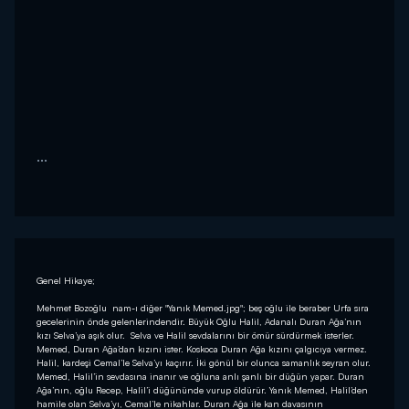
...
Genel Hikaye;
Mehmet Bozoğlu nam-ı diğer "Yanık Memed.jpg"; beş oğlu ile beraber Urfa sıra
gecelerinin önde gelenlerindendir. Büyük Oğlu Halil, Adanalı Duran Ağa’nın
kızı Selva’ya aşık olur. Selva ve Halil sevdalarını bir ömür sürdürmek isterler.
Memed, Duran Ağa’dan kızını ister. Koskoca Duran Ağa kızını çalgıcıya vermez.
Halil, kardeşi Cemal’le Selva’yı kaçırır. İki gönül bir olunca samanlık seyran olur.
Memed, Halil’in sevdasına inanır ve oğluna anlı şanlı bir düğün yapar. Duran
Ağa’nın, oğlu Recep, Halil’i düğününde vurup öldürür. Yanık Memed, Halil’den
hamile olan Selva’yı, Cemal’le nikahlar. Duran Ağa ile kan davasının