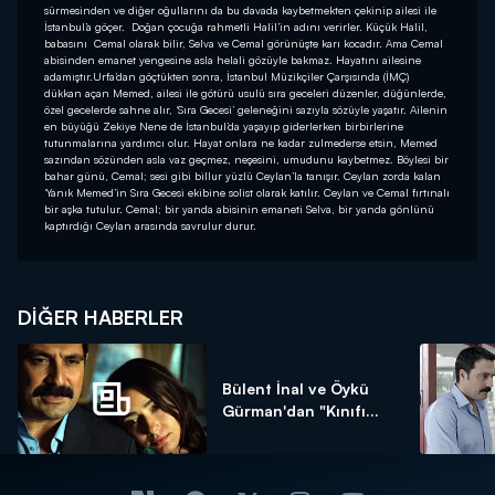
sürmesinden ve diğer oğullarını da bu davada kaybetmekten çekinip ailesi ile
İstanbul’a göçer. Doğan çocuğa rahmetli Halil’in adını verirler. Küçük Halil,
babasını Cemal olarak bilir, Selva ve Cemal görünüşte karı kocadır. Ama Cemal
abisinden emanet yengesine asla helali gözüyle bakmaz. Hayatını ailesine
adamıştır.Urfa’dan göçtükten sonra, İstanbul Müzikçiler Çarşısında (İMÇ)
dükkan açan Memed, ailesi ile götürü usulü sıra geceleri düzenler, düğünlerde,
özel gecelerde sahne alır, ‘Sıra Gecesi’ geleneğini sazıyla sözüyle yaşatır. Ailenin
en büyüğü Zekiye Nene de İstanbul’da yaşayıp giderlerken birbirlerine
tutunmalarına yardımcı olur. Hayat onlara ne kadar zulmederse etsin, Memed
sazından sözünden asla vaz geçmez, neşesini, umudunu kaybetmez. Böylesi bir
bahar günü, Cemal; sesi gibi billur yüzlü Ceylan’la tanışır. Ceylan zorda kalan
‘Yanık Memed’in Sıra Gecesi ekibine solist olarak katılır. Ceylan ve Cemal fırtınalı
bir aşka tutulur. Cemal; bir yanda abisinin emaneti Selva, bir yanda gönlünü
kaptırdığı Ceylan arasında savrulur durur.
DIĞER HABERLER
Bülent İnal ve Öykü
Gürman'dan "Kınıfı...