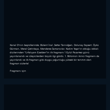
Kanal D'nin başrollerinde; Bülent İnal ,Settar Tanrıöğen, Dolunay Soysert, Öykü
Gürman, Meral Çetinkaya, Menderes Samancılar, Kadim Yaşar'ın olduğu iddialı
dizilerinden "Urfalıyam Ezelden"in ilk fragmanı 1 Eylül Pazartesi günü
yayınlanandı ve izleyicilerden büyük ilgi gördü. 1. Bölümün ikinci fragmanı da
yayınlandı ve ilk fragman gibi duygu yoğunluğu yüksek bir tanıtım olan
fragman sizlerle!
Fragmanı için