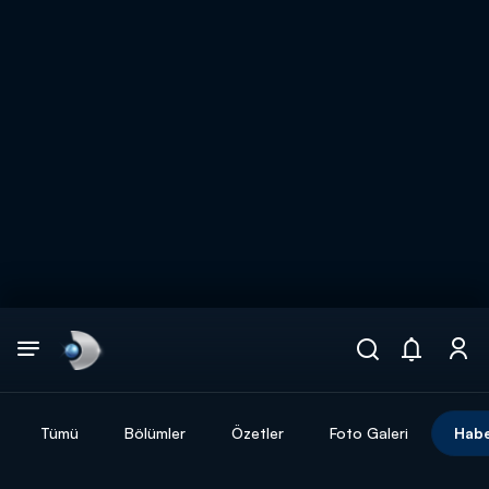
Arama
muhteşem ikili
ARAMA SONUÇLARI
Tümü
Bölümler
Özetler
Foto Galeri
Habe
DİĞER SONUÇLAR