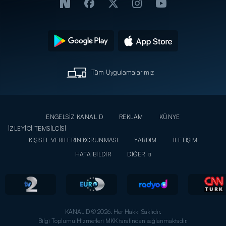
Tüm Uygulamalarımız
ENGELSİZ KANAL D
REKLAM
KÜNYE
İZLEYİCİ TEMSİLCİSİ
KİŞİSEL VERİLERİN KORUNMASI
YARDIM
İLETİŞİM
HATA BİLDİR
DİĞER
KANAL D © 2026. Her Hakkı Saklıdır.
Bilgi Toplumu Hizmetleri MKK tarafından sağlanmaktadır.