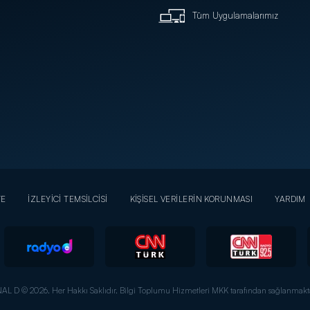
Tüm Uygulamalarımız
YE
İZLEYİCİ TEMSİLCİSİ
KİŞİSEL VERİLERİN KORUNMASI
YARDIM
AL D © 2026. Her Hakkı Saklıdır.
Bilgi Toplumu Hizmetleri MKK tarafından sağlanmakta