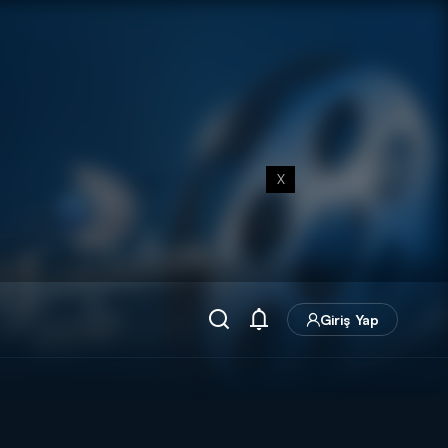
X
Giriş Yap