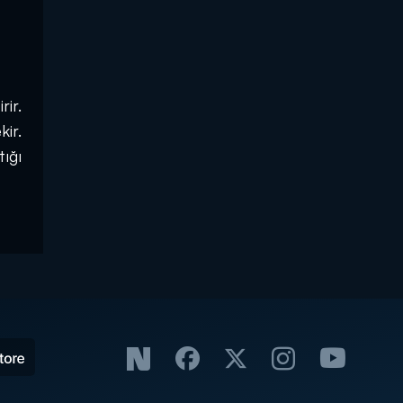
ir. 
ir. 
ığı 