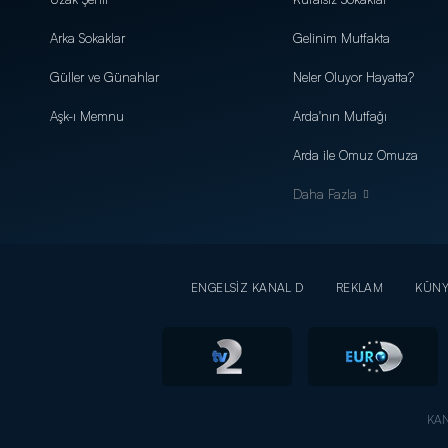
Arka Sokaklar
Gelinim Mutfakta
Güller ve Günahlar
Neler Oluyor Hayatta?
Aşk-ı Memnu
Arda'nın Mutfağı
Arda ile Omuz Omuza
Daha Fazla
ENGELSİZ KANAL D
REKLAM
KÜN
KAN