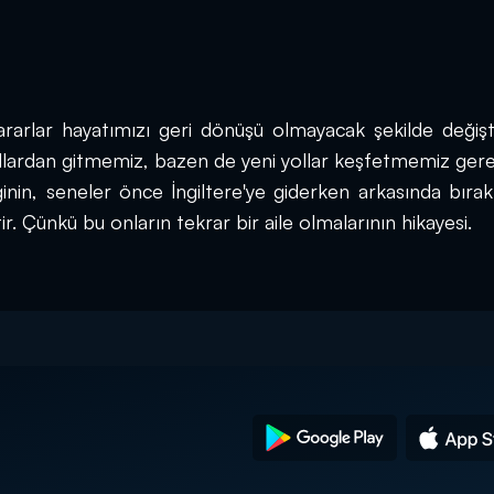
rarlar hayatımızı geri dönüşü olmayacak şekilde değiştir
llardan gitmemiz, bazen de yeni yollar keşfetmemiz gerek
nin, seneler önce İngiltere'ye giderken arkasında bırakt
r. Çünkü bu onların tekrar bir aile olmalarının hikayesi. 