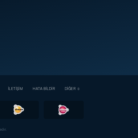
İLETİŞİM
HATA BİLDİR
DİĞER
dır.