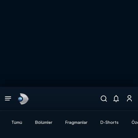
Arama
muhteşem ikili
ARAMA SONUÇLARI
Tümü
Bölümler
Fragmanlar
D-Shorts
Öze
DİĞER SONUÇLAR