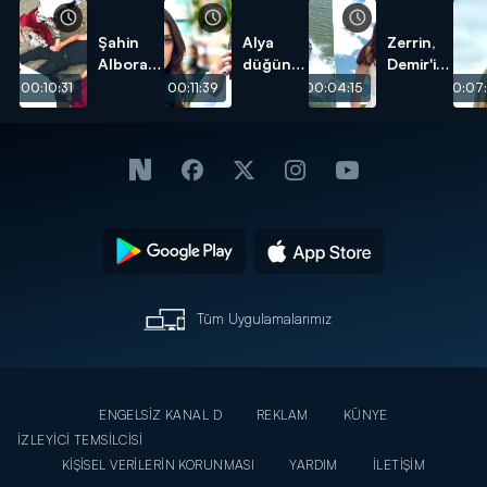
Şahin
Alya
Zerrin,
Albora
düğün
Demir'i
öldü!
günü
suya
00:10:31
00:11:39
00:04:15
00:07
Cihan'ı
attı!
bıraktı!
Tüm Uygulamalarımız
ENGELSİZ KANAL D
REKLAM
KÜNYE
İZLEYİCİ TEMSİLCİSİ
KİŞİSEL VERİLERİN KORUNMASI
YARDIM
İLETİŞİM