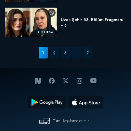
Uzak Şehir 53. Bölüm Fragmanı
- 3
00:01:54
1
2
3
...
7
Tüm Uygulamalarımız