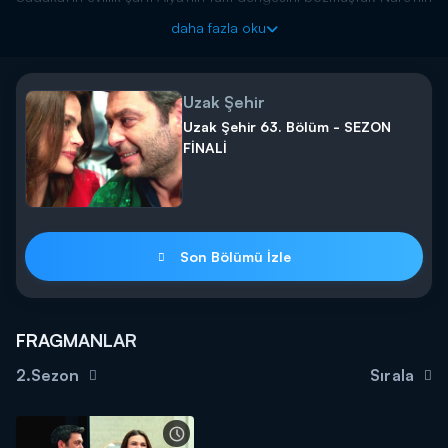
kocası olan Özkan'dan yardım isteyen Alya, Cihan'ın tepkisiyle
daha fazla oku
karşılaşır.
Uzak Şehir yeni bölümleriyle her pazartesi 20.00'da Kanal
D'de!
Uzak Şehir
Uzak Şehir 63. Bölüm - SEZON
FİNALİ
Son Bölümü İzle
FRAGMANLAR
2.Sezon
Sırala