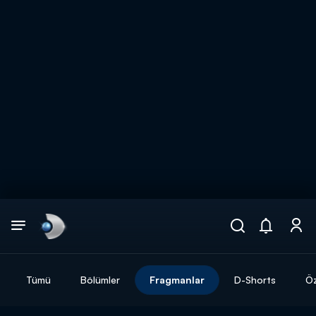
Arama
muhteşem ikili
ARAMA SONUÇLARI
Tümü
Bölümler
Fragmanlar
D-Shorts
Öz
DİĞER SONUÇLAR