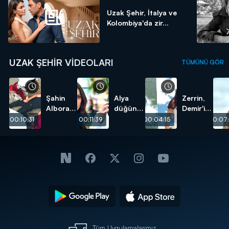
Uzak Şehir, İtalya ve
Kolombiya'da zir...
UZAK ŞEHIR VIDEOLARI
TÜMÜNÜ GÖR
Şahin
Alya
Zerrin,
Albora
düğün
Demir'i
öldü!
günü
suya
00:10:31
00:11:39
00:04:15
00:07
Cihan'ı
attı!
bıraktı!
Tüm Uygulamalarımız