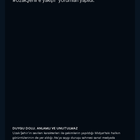
#UzakŞehir’e yakıştı” yorumları yapıldı.
DUYGU DOLU, ANLAMLI VE UNUTULMAZ
Uzak Şehir’in sevilen karakterleri ile çekimlerin yapıldığı Midyat’taki halkın
görüntülerinin de yer aldığı Ata’ya saygı duruşu sahnesi sanal medyada