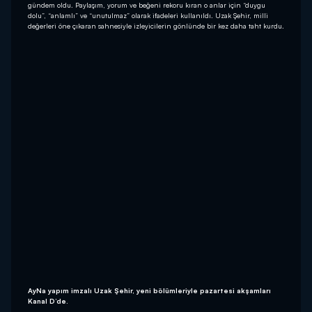
gündem oldu. Paylaşım, yorum ve beğeni rekoru kıran o anlar için “duygu
dolu”, “anlamlı” ve “unutulmaz” olarak ifadeleri kullanıldı. Uzak Şehir, milli
değerleri öne çıkaran sahnesiyle izleyicilerin gönlünde bir kez daha taht kurdu.
AyNa yapım imzalı Uzak Şehir, yeni bölümleriyle pazartesi akşamları
Kanal D’de.