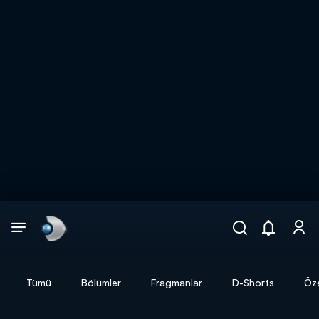
Arama
muhteşem ikili
ARAMA SONUÇLARI
Tümü
Bölümler
Fragmanlar
D-Shorts
Öze
DİĞER SONUÇLAR