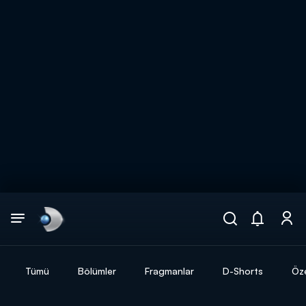
Arama
muhteşem ikili
ARAMA SONUÇLARI
Tümü
Bölümler
Fragmanlar
D-Shorts
Öze
DİĞER SONUÇLAR