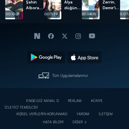
Şahin
Alya
Zerrin,
Albora
düğün
Demir'i
öldü!
günü
suya
00:10:31
00:11:39
00:04:15
00:07
Cihan'ı
attı!
bıraktı!
Tüm Uygulamalarımız
ENGELSİZ KANAL D
REKLAM
KÜNYE
İZLEYİCİ TEMSİLCİSİ
KİŞİSEL VERİLERİN KORUNMASI
YARDIM
İLETİŞİM
HATA BİLDİR
DİĞER