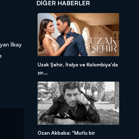
DIĞER HABERLER
yan İlkay
e
Uzak Şehir, İtalya ve Kolombiya'da
zir...
Ozan Akbaba: "Mutlu bir