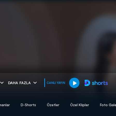
muhteşem ikili
DAHA FAZLA
CANLI YAYIN
I
manlar
D-Shorts
Özetler
Özel Klipler
Foto Gale