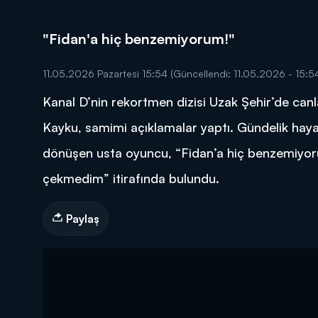
"Fidan'a hiç benzemiyorum!"
11.05.2026 Pazartesi 15:54
(Güncellendi: 11.05.2026 - 15:5
Kanal D’nin rekortmen dizisi Uzak Şehir’de canla
DİĞER SONUÇLAR
Kayku, samimi açıklamalar yaptı. Gündelik hayat
dönüşen usta oyuncu, “Fidan’a hiç benzemiyor
çekmedim” itirafında bulundu.
Paylaş