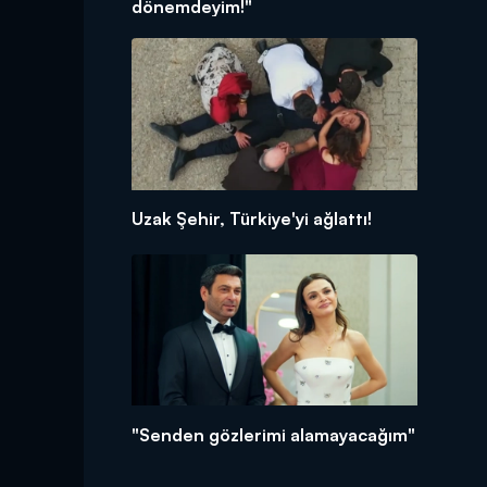
dönemdeyim!"
Uzak Şehir, Türkiye'yi ağlattı!
"Senden gözlerimi alamayacağım"