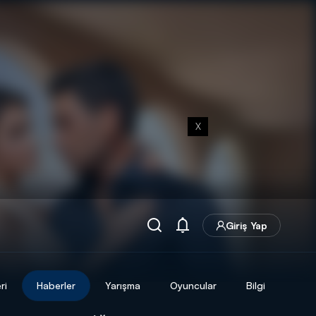
X
Giriş Yap
ri
Haberler
Yarışma
Oyuncular
Bilgi