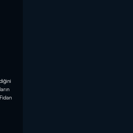
iğini
ların
 Fidan