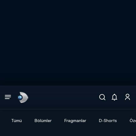
Arama
muhteşem ikili
ARAMA SONUÇLARI
Tümü
Bölümler
Fragmanlar
D-Shorts
Öze
DİĞER SONUÇLAR