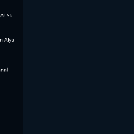
esi ve
en Alya
anal