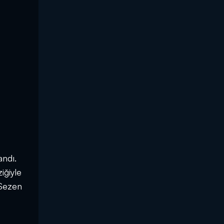
andı.
iğiyle
 Sezen