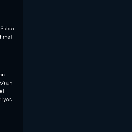
 Sahra
Mehmet
an
go’nun
el
liyor.