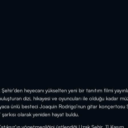
 Şehir’den heyecanı yükselten yeni bir tanıtım filmi yayınl
uşturan dizi, hikayesi ve oyuncuları ile olduğu kadar müz
yaca ünlü besteci Joaquin Rodrigo’nun gitar konçertosu
şarkısı olarak yeniden hayat buldu.
tıksız’ın yönetmenliğini üstlendiği Uzak Şehir, 11 Kasım