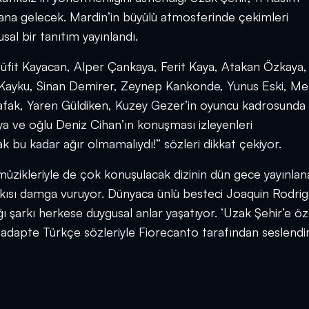
ana gelecek. Mardin’in büyülü atmosferinde çekimleri
al bir tanıtım yayınlandı.
fit Kayacan, Alper Çankaya, Ferit Kaya, Atakan Özkaya,
kay Kayku, Sinan Demirer, Zeynep Kankonde, Yunus Eski, 
Şafak, Yaren Güldiken, Kuzey Gezer’in oyuncu kadrosunda
ya ve oğlu Deniz Cihan’ın konuşması izleyenleri
 bu kadar ağır olmamalıydı!” sözleri dikkat çekiyor.
üzikleriyle de çok konuşulacak dizinin dün gece yayınlan
rkısı damga vuruyor. Dünyaca ünlü besteci Joaquin Rodri
 şarkı herkese duygusal anlar yaşatıyor. ‘Uzak Şehir’e öz
adapte Türkçe sözleriyle Fiorecanto tarafından seslendiri