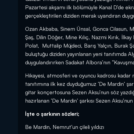
Pazartesi akşamı ilk bölümüyle Kanal D’de ekr
gerçekleştirilen diziden merak uyandıran duygus
Ozan Akbaba, Sinem Ünsal, Gonca Cilasun, Mü
Şaş, Dilin Döğer, Mine Kılıç, Nazmi Kırık, İl
Polat, Muttalip Müjdeci, Barış Yalçın, Burak 
buluştuğu diziden yayınlanan yeni tanıtımda Al
duygulandırırken Sadakat Albora’nın “Kavuşmak
Hikayesi, atmosferi ve oyuncu kadrosu kadar m
tanıtımına ilk kez duyduğumuz ‘De Mardin’ şa
gitar konçertosuna Sezen Aksu’nun söz yazdığı
hazırlanan ‘De Mardin’ şarkısı Sezen Aksu’nun 
İşte o şarkının sözleri;
Be Mardin, Nemrut’un çileli yıldızı