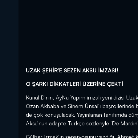
UZAK ŞEHİR’E SEZEN AKSU İMZASI!
O ŞARKI DİKKATLERİ ÜZERİNE ÇEKTİ
Kanal D’nin, AyNa Yapım imzalı yeni dizisi Uzak
Ozan Akbaba ve Sinem Ünsal’ı başrollerinde bul
de çok konuşulacak. Yayınlanan tanıtımda dün
Aksu’nun adapte Türkçe sözleriyle ‘De Mardin’ 
Gülizar Irmak’ın senaryosunu yazdığı, Ahmet Ka