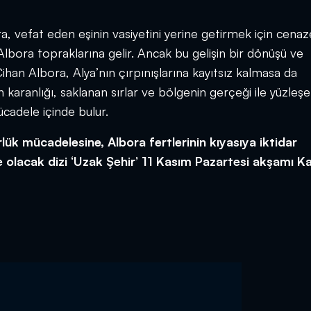
 vefat eden eşinin vasiyetini yerine getirmek için cenaz
lbora topraklarına gelir. Ancak bu gelişin bir dönüşü ve
Cihan Albora, Alya’nın çırpınışlarına kayıtsız kalmasa da
karanlığı, saklanan sırlar ve bölgenin gerçeği ile yüzleş
ücadele içinde bulur.
rlük mücadelesine, Albora fertlerinin kıyasıya iktidar
e olacak dizi ‘Uzak Şehir’ 11 Kasım Pazartesi akşamı K