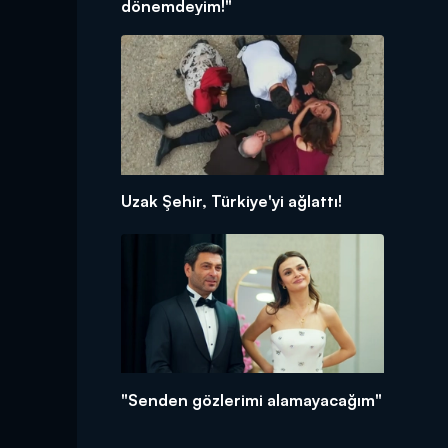
dönemdeyim!"
Uzak Şehir, Türkiye'yi ağlattı!
"Senden gözlerimi alamayacağım"