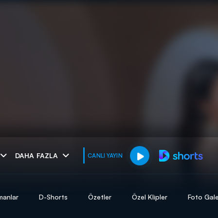
muhteşem ikili
DAHA FAZLA
CANLI YAYIN
I
manlar
D-Shorts
Özetler
Özel Klipler
Foto Gale