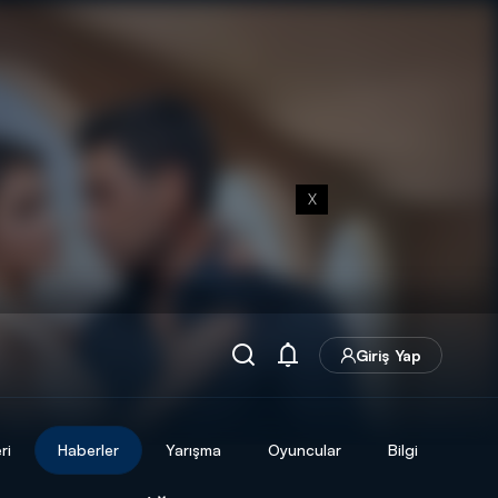
X
Giriş Yap
ri
Haberler
Yarışma
Oyuncular
Bilgi