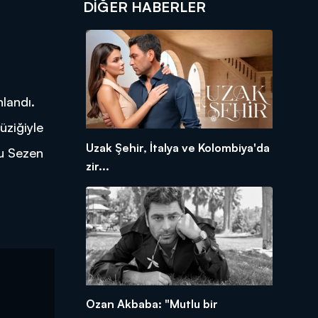
DIĞER HABERLER
nlandı.
üziğiyle
Uzak Şehir, İtalya ve Kolombiya'da
su Sezen
zir...
Ozan Akbaba: "Mutlu bir