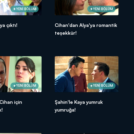
YENİ BÖLÜM
YENİ BÖLÜM
a çıktı!
Cihan'dan Alya'ya romantik
teşekkür!
YENİ BÖLÜM
YENİ BÖLÜM
Cihan için
Şahin'le Kaya yumruk
k!
yumruğa!