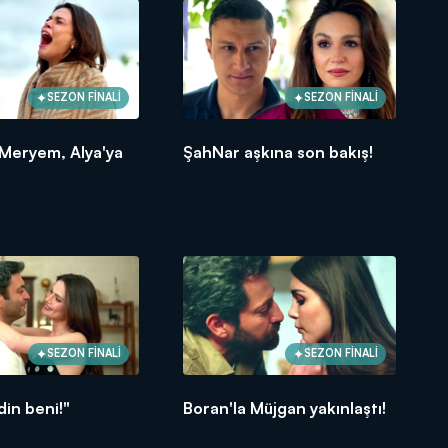
SEZON FİNALİ
SEZON FİNALİ
 Meryem, Alya'ya
ŞahNar aşkına son bakış!
SEZON FİNALİ
SEZON FİNALİ
vdin beni!"
Boran'la Müjgan yakınlaştı!