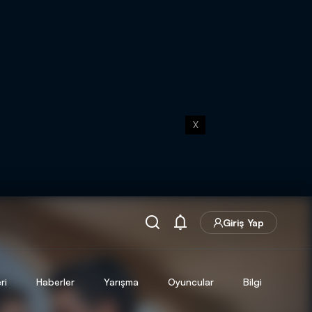
X
Giriş Yap
ri
Haberler
Yarışma
Oyuncular
Bilgi