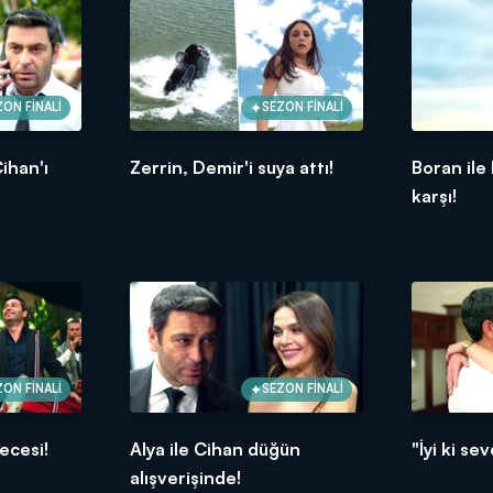
ZON FİNALİ
SEZON FİNALİ
ihan'ı
Zerrin, Demir'i suya attı!
Boran ile
karşı!
ZON FİNALİ
SEZON FİNALİ
ecesi!
Alya ile Cihan düğün
"İyi ki se
alışverişinde!