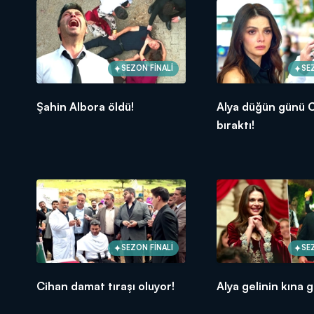
SEZON FİNALİ
SE
Şahin Albora öldü!
Alya düğün günü C
bıraktı!
SEZON FİNALİ
SE
Cihan damat tıraşı oluyor!
Alya gelinin kına g