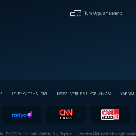
Tüm Uygulamalarımız
YE
İZLEYİCİ TEMSİLCİSİ
KİŞİSEL VERİLERİN KORUNMASI
YARDIM
AL D © 2026. Her Hakkı Saklıdır.
Bilgi Toplumu Hizmetleri MKK tarafından sağlanmakta