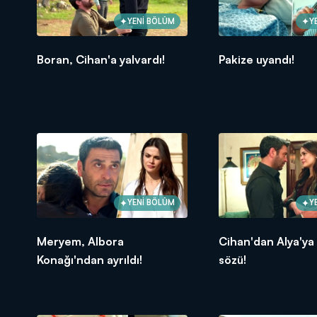
YENİ BÖLÜM
Y
Boran, Cihan'a yalvardı!
Pakize uyandı!
YENİ BÖLÜM
Y
Meryem, Albora
Cihan'dan Alya'ya
Konağı'ndan ayrıldı!
sözü!