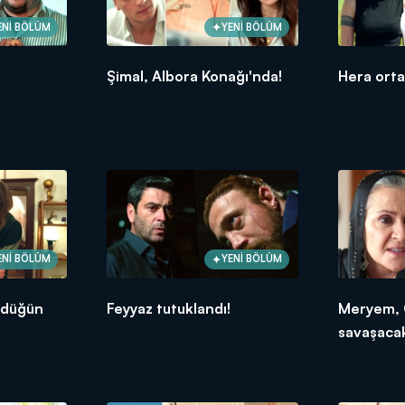
ENİ BÖLÜM
YENİ BÖLÜM
Şimal, Albora Konağı'nda!
Hera ortay
ENİ BÖLÜM
YENİ BÖLÜM
 düğün
Feyyaz tutuklandı!
Meryem, 
savaşaca