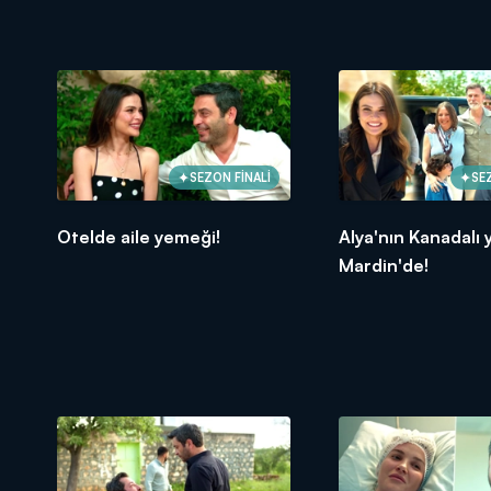
SEZON FİNALİ
SE
Otelde aile yemeği!
Alya'nın Kanadalı y
Mardin'de!