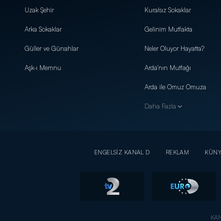
Uzak Şehir
Kuralsız Sokaklar
Arka Sokaklar
Gelinim Mutfakta
Güller ve Günahlar
Neler Oluyor Hayatta?
Aşk-ı Memnu
Arda'nın Mutfağı
Arda ile Omuz Omuza
Daha Fazla
ENGELSİZ KANAL D
REKLAM
KÜN
KAN