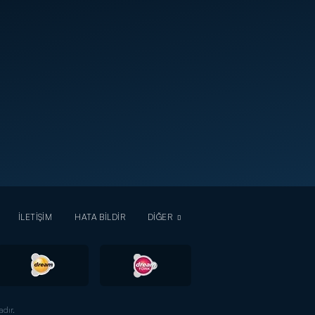
İLETİŞİM
HATA BİLDİR
DİĞER
dır.