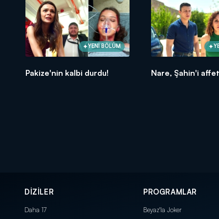
YENİ BÖLÜM
Y
Pakize'nin kalbi durdu!
Nare, Şahin'i affe
DİZİLER
PROGRAMLAR
Daha 17
Beyaz'la Joker