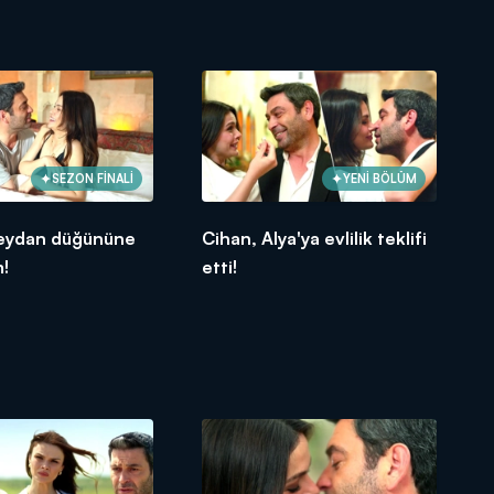
SEZON FİNALİ
YENİ BÖLÜM
eydan düğününe
Cihan, Alya'ya evlilik teklifi
m!
etti!