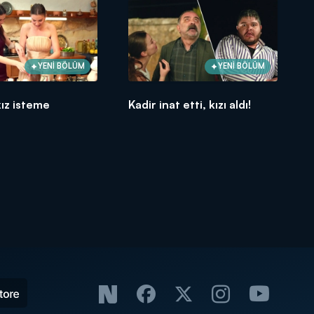
YENİ BÖLÜM
YENİ BÖLÜM
ız isteme
Kadir inat etti, kızı aldı!
!