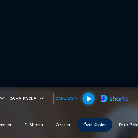
muhteşem ikili
DAHA FAZLA
CANLI YAYIN
I
manlar
D-Shorts
Özetler
Özel Klipler
Foto Gale