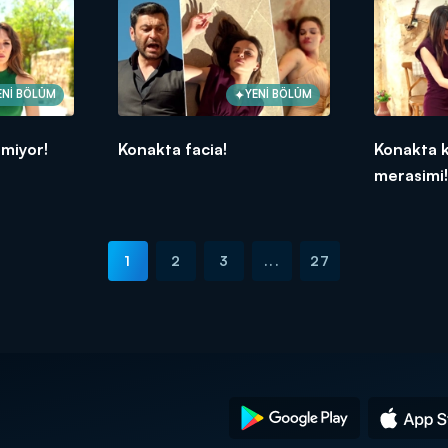
ENİ BÖLÜM
YENİ BÖLÜM
tmiyor!
Konakta facia!
Konakta k
merasimi
1
2
3
...
27