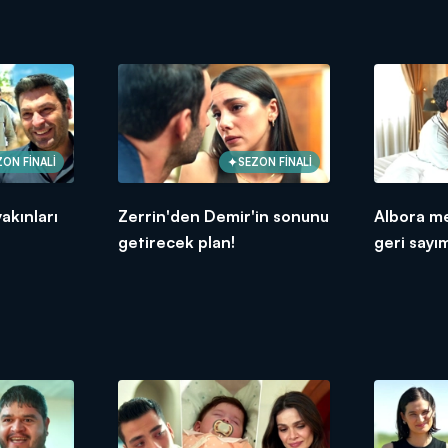
ZON FİNALİ
SEZON FİNALİ
akınları
Zerrin'den Demir'in sonunu
Albora m
getirecek plan!
geri sayı