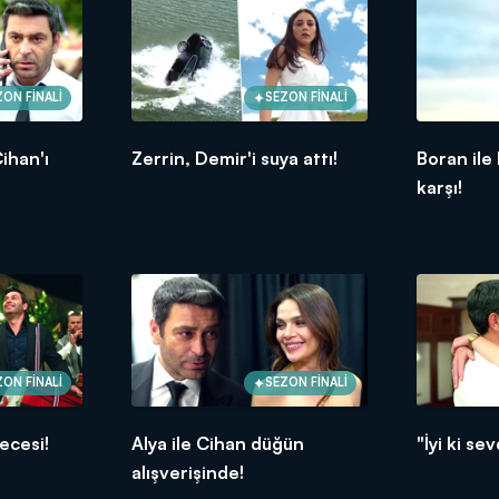
ZON FİNALİ
SEZON FİNALİ
ihan'ı
Zerrin, Demir'i suya attı!
Boran ile
karşı!
ZON FİNALİ
SEZON FİNALİ
ecesi!
Alya ile Cihan düğün
"İyi ki se
alışverişinde!