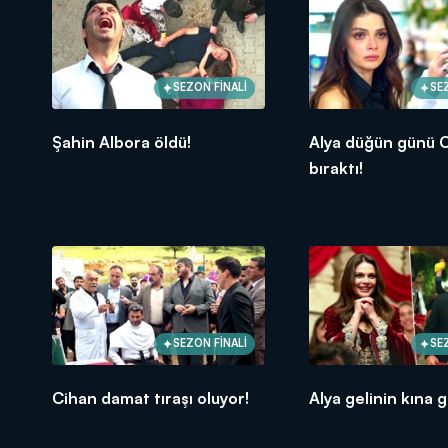
SEZON FİNALİ
SE
Şahin Albora öldü!
Alya düğün günü C
bıraktı!
SEZON FİNALİ
SE
Cihan damat tıraşı oluyor!
Alya gelinin kına g