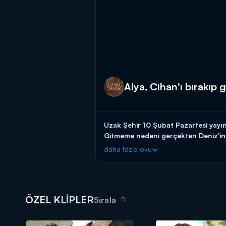
Alya, Cihan'ı bırakıp 
Uzak Şehir 10 Şubat Pazartesi yayı
Gitmeme nedeni gerçekten Deniz'in 
daha fazla oku
Uzak Şehir yeni bölümleriyle her Pa
ÖZEL KLİPLER
Sırala