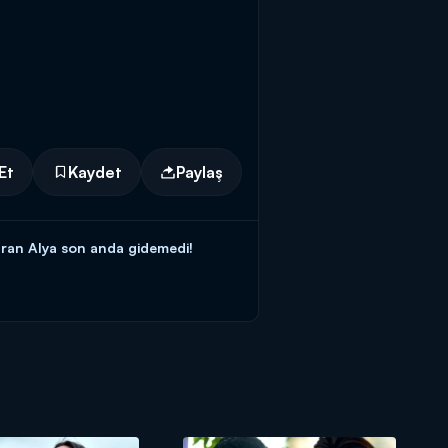
Et
Kaydet
Paylaş
uran Alya son anda gidemedi!