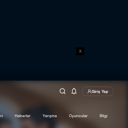
X
Giriş Yap
ri
Haberler
Yarışma
Oyuncular
Bilgi