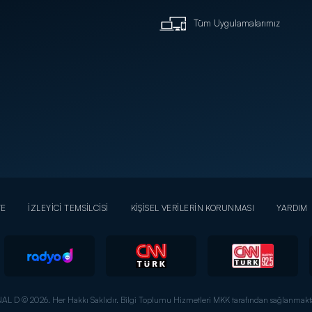
Tüm Uygulamalarımız
YE
İZLEYİCİ TEMSİLCİSİ
KİŞİSEL VERİLERİN KORUNMASI
YARDIM
AL D © 2026. Her Hakkı Saklıdır.
Bilgi Toplumu Hizmetleri MKK tarafından sağlanmakta