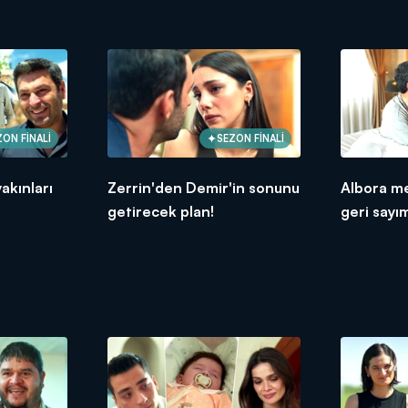
ZON FİNALİ
SEZON FİNALİ
akınları
Zerrin'den Demir'in sonunu
Albora m
getirecek plan!
geri sayı