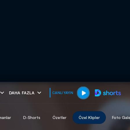
muhteşem ikili
DAHA FAZLA
CANLI YAYIN
I
manlar
D-Shorts
Özetler
Özel Klipler
Foto Gale