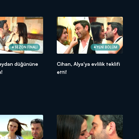
SEZON FİNALİ
YENİ BÖLÜM
eydan düğününe
Cihan, Alya'ya evlilik teklifi
m!
etti!