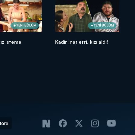
YENİ BÖLÜM
YENİ BÖLÜM
ız isteme
Kadir inat etti, kızı aldı!
!