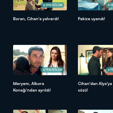
YENİ BÖLÜM
Y
Boran, Cihan'a yalvardı!
Pakize uyandı!
YENİ BÖLÜM
Y
Meryem, Albora
Cihan'dan Alya'ya
Konağı'ndan ayrıldı!
sözü!