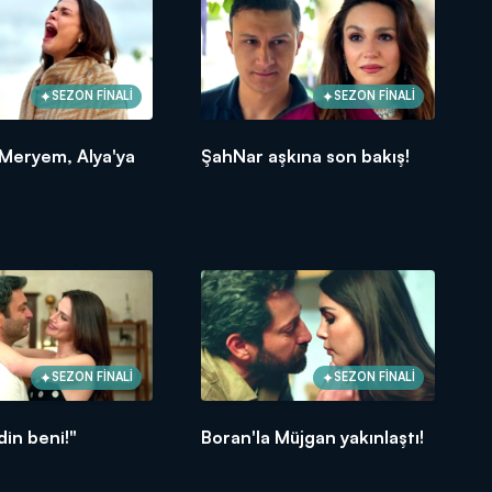
SEZON FİNALİ
SEZON FİNALİ
 Meryem, Alya'ya
ŞahNar aşkına son bakış!
SEZON FİNALİ
SEZON FİNALİ
vdin beni!"
Boran'la Müjgan yakınlaştı!