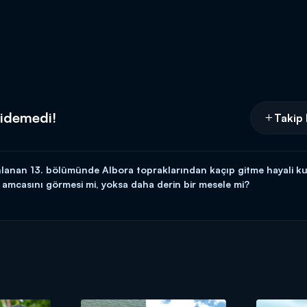
gidemedi!
Takip 
nlanan 13. bölümünde Albora topraklarından kaçıp gitme hayali k
amcasını görmesi mi, yoksa daha derin bir mesele mi?
zartesi 20.00'da Kanal D'de!