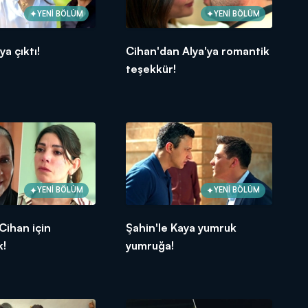
YENİ BÖLÜM
YENİ BÖLÜM
a çıktı!
Cihan'dan Alya'ya romantik
teşekkür!
YENİ BÖLÜM
YENİ BÖLÜM
Cihan için
Şahin'le Kaya yumruk
k!
yumruğa!