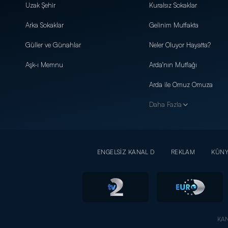
Uzak Şehir
Kuralsız Sokaklar
Arka Sokaklar
Gelinim Mutfakta
Güller ve Günahlar
Neler Oluyor Hayatta?
Aşk-ı Memnu
Arda'nın Mutfağı
Arda ile Omuz Omuza
Daha Fazla
ENGELSİZ KANAL D
REKLAM
KÜN
KAN