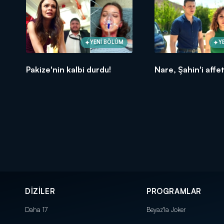
YENİ BÖLÜM
Y
Pakize'nin kalbi durdu!
Nare, Şahin'i affe
DİZİLER
PROGRAMLAR
Daha 17
Beyaz'la Joker