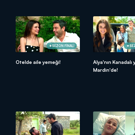
SEZON FİNALİ
SE
Otelde aile yemeği!
Alya'nın Kanadalı y
Mardin'de!