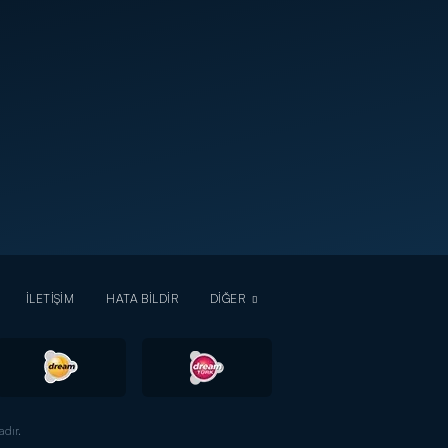
İLETİŞİM
HATA BİLDİR
DİĞER
dır.