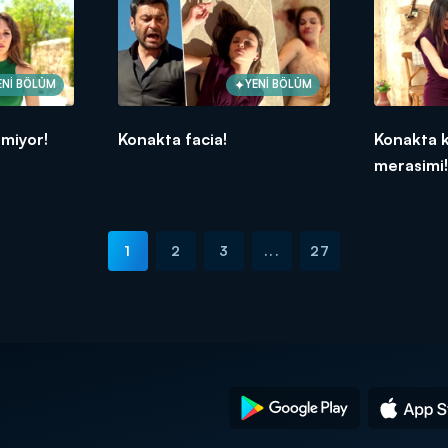
ENİ BÖLÜM
YENİ BÖLÜM
tmiyor!
Konakta facia!
Konakta k
merasimi
1
2
3
...
27