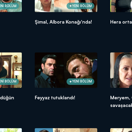
ENİ BÖLÜM
YENİ BÖLÜM
Şimal, Albora Konağı'nda!
Hera ortay
ENİ BÖLÜM
YENİ BÖLÜM
 düğün
Feyyaz tutuklandı!
Meryem, 
savaşaca