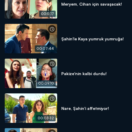
Meryem, Cihan için savaşacak!
00:11:17
Şahin'le Kaya yumruk yumruğa!
00:07:44
Pakize'nin kalbi durdu!
00:09:10
Nare, Şahin'i affetmiyor!
00:03:32