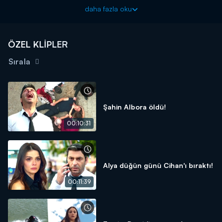
daha fazla oku
ÖZEL KLİPLER
Sırala
Şahin Albora öldü!
00:10:31
Alya düğün günü Cihan'ı bıraktı!
00:11:39