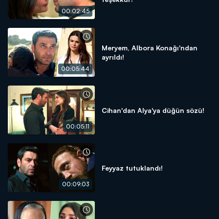
00:02:45
Meryem, Albora Konağı'ndan
ayrıldı!
00:05:44
Cihan'dan Alya'ya düğün sözü!
00:05:11
Feyyaz tutuklandı!
00:09:03