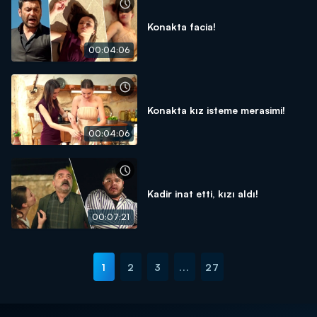
Konakta facia!
00:04:06
Konakta kız isteme merasimi!
00:04:06
Kadir inat etti, kızı aldı!
00:07:21
1
2
3
...
27