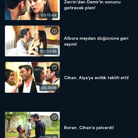
Zerrin'den Demir'in sonunu
getirecek plan!
00:13:49
Albora meydan düğününe geri
sayım!
00:05:36
Cihan, Alya'ya evlilik teklifi etti!
00:15:56
Boran, Cihan'a yalvardı!
00:06:39