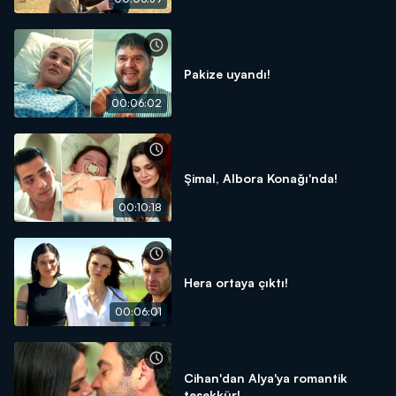
Pakize uyandı!
00:06:02
Şimal, Albora Konağı'nda!
00:10:18
Hera ortaya çıktı!
00:06:01
Cihan'dan Alya'ya romantik
teşekkür!