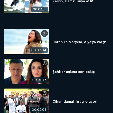
Zerrin, Demir'i suya attı!
00:04:15
Boran ile Meryem, Alya'ya karşı!
00:07:04
ŞahNar aşkına son bakış!
00:03:37
Cihan damat tıraşı oluyor!
00:02:03