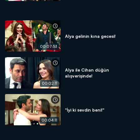
Alya gelinin kına gecesi!
00:07:53
Alya ile Cihan düğün
alışverişinde!
00:02:11
"İyi ki sevdin beni!"
00:04:11