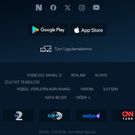
Tüm Uygulamalarımız
ENGELSİZ KANAL D
REKLAM
KÜNYE
İZLEYİCİ TEMSİLCİSİ
KİŞİSEL VERİLERİN KORUNMASI
YARDIM
İLETİŞİM
HATA BİLDİR
DİĞER
KANAL D © 2026. Her Hakkı Saklıdır.