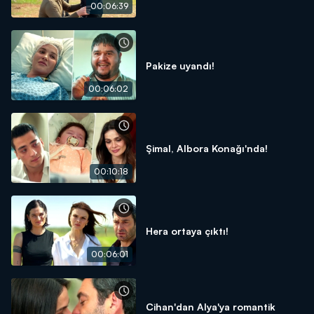
00:06:39
Pakize uyandı!
00:06:02
Şimal, Albora Konağı'nda!
00:10:18
Hera ortaya çıktı!
00:06:01
Cihan'dan Alya'ya romantik