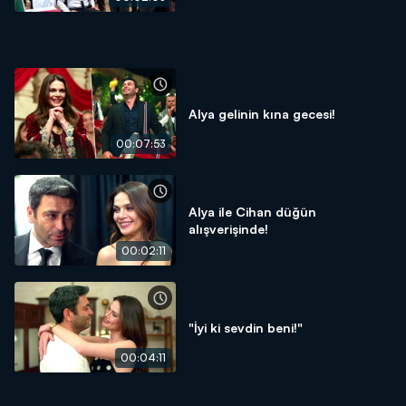
Alya gelinin kına gecesi!
00:07:53
Alya ile Cihan düğün
alışverişinde!
00:02:11
"İyi ki sevdin beni!"
00:04:11