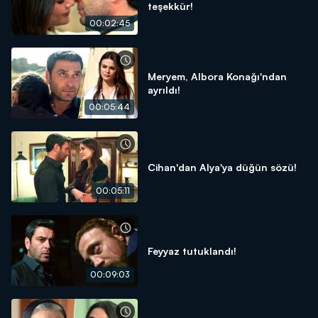
teşekkür!
00:02:45
Meryem, Albora Konağı'ndan
ayrıldı!
00:05:44
Cihan'dan Alya'ya düğün sözü!
00:05:11
Feyyaz tutuklandı!
00:09:03