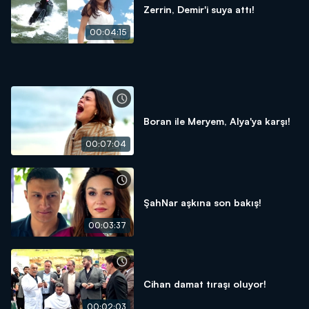
Zerrin, Demir'i suya attı!
00:04:15
Boran ile Meryem, Alya'ya karşı!
00:07:04
ŞahNar aşkına son bakış!
00:03:37
Cihan damat tıraşı oluyor!
00:02:03