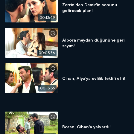
Zerrin'den Demir'in sonunu
getirecek plan!
00:13:49
Albora meydan düğününe geri
sayım!
00:05:36
Cihan, Alya'ya evlilik teklifi etti!
00:15:56
Boran, Cihan'a yalvardı!