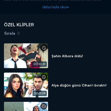
D'de!
daha fazla oku
ÖZEL KLİPLER
Sırala
Şahin Albora öldü!
00:10:31
Alya düğün günü Cihan'ı bıraktı!
00:11:39