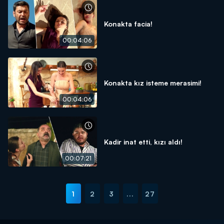
Konakta facia!
00:04:06
Konakta kız isteme merasimi!
00:04:06
Kadir inat etti, kızı aldı!
00:07:21
1
2
3
...
27