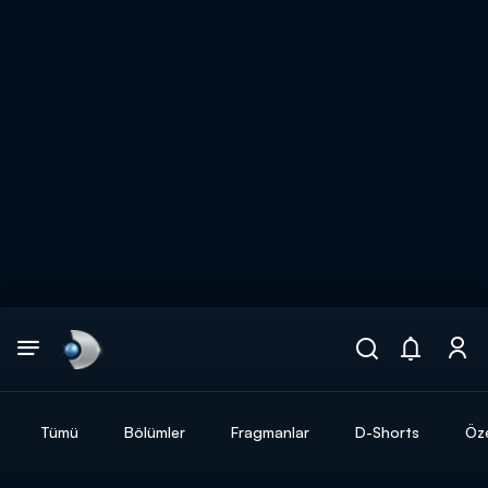
Arama
muhteşem ikili
ARAMA SONUÇLARI
Tümü
Bölümler
Fragmanlar
D-Shorts
Öze
DİĞER SONUÇLAR