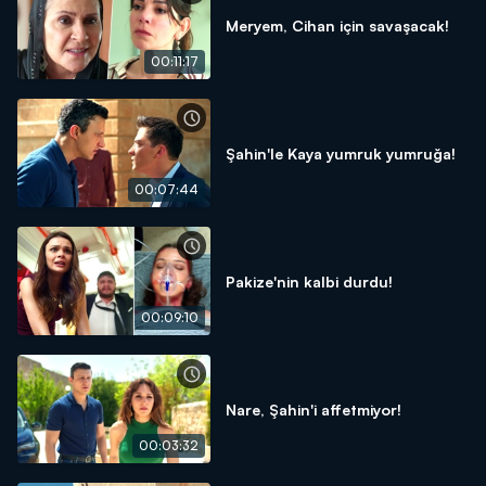
Meryem, Cihan için savaşacak!
00:11:17
Şahin'le Kaya yumruk yumruğa!
00:07:44
Pakize'nin kalbi durdu!
00:09:10
Nare, Şahin'i affetmiyor!
00:03:32