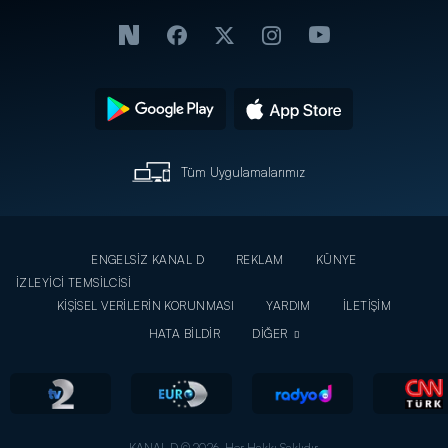
Tüm Uygulamalarımız
ENGELSİZ KANAL D
REKLAM
KÜNYE
İZLEYİCİ TEMSİLCİSİ
KİŞİSEL VERİLERİN KORUNMASI
YARDIM
İLETİŞİM
HATA BİLDİR
DİĞER
KANAL D © 2026. Her Hakkı Saklıdır.