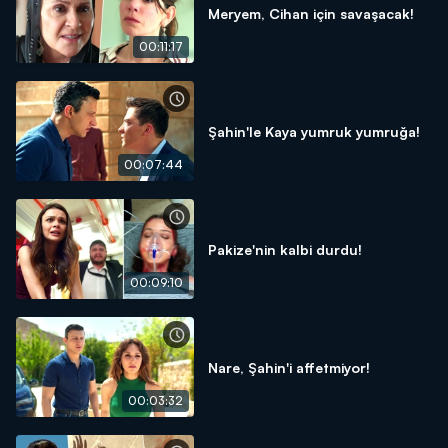
Meryem, Cihan için savaşacak!
00:11:17
Şahin'le Kaya yumruk yumruğa!
00:07:44
Pakize'nin kalbi durdu!
00:09:10
Nare, Şahin'i affetmiyor!
00:03:32