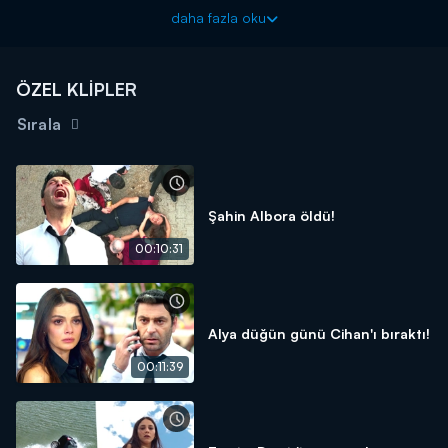
Uzak Şehir yeni bölümleriyle pazartesi akşamları Kanal D'de!
daha fazla oku
ÖZEL KLİPLER
Sırala
Şahin Albora öldü!
00:10:31
Alya düğün günü Cihan'ı bıraktı!
00:11:39