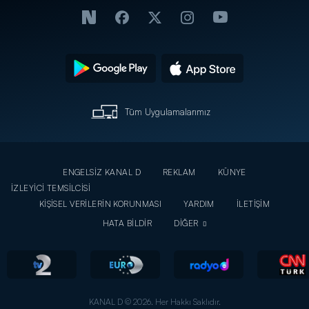
Tüm Uygulamalarımız
ENGELSİZ KANAL D
REKLAM
KÜNYE
İZLEYİCİ TEMSİLCİSİ
KİŞİSEL VERİLERİN KORUNMASI
YARDIM
İLETİŞİM
HATA BİLDİR
DİĞER
KANAL D © 2026. Her Hakkı Saklıdır.