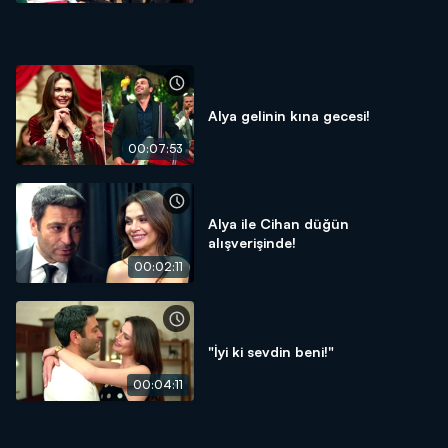
Alya gelinin kına gecesi!
00:07:53
Alya ile Cihan düğün
alışverişinde!
00:02:11
"İyi ki sevdin beni!"
00:04:11