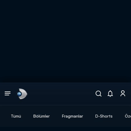
Arama
muhteşem ikili
ARAMA SONUÇLARI
Tümü
Bölümler
Fragmanlar
D-Shorts
Öze
DİĞER SONUÇLAR