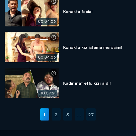
Konakta facia!
00:04:06
Konakta kız isteme merasimi!
00:04:06
Kadir inat etti, kızı aldı!
00:07:21
1
2
3
...
27