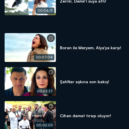
Zerrin, Demir'i suya attı!
00:04:15
Boran ile Meryem, Alya'ya karşı!
00:07:04
ŞahNar aşkına son bakış!
00:03:37
Cihan damat tıraşı oluyor!
00:02:03