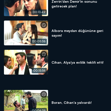
Zerrin'den Demir'in sonunu
getirecek plan!
00:13:49
Albora meydan düğününe geri
sayım!
00:05:36
Cihan, Alya'ya evlilik teklifi etti!
00:15:56
Boran, Cihan'a yalvardı!
00:06:39