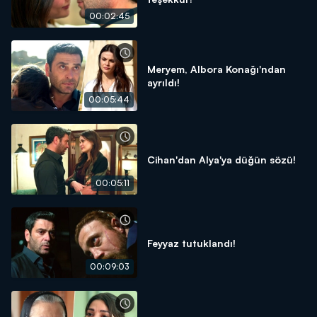
00:02:45
Meryem, Albora Konağı'ndan
ayrıldı!
00:05:44
Cihan'dan Alya'ya düğün sözü!
00:05:11
Feyyaz tutuklandı!
00:09:03