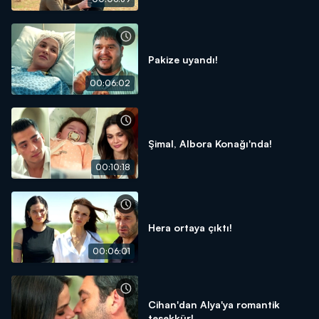
Pakize uyandı!
00:06:02
Şimal, Albora Konağı'nda!
00:10:18
Hera ortaya çıktı!
00:06:01
Cihan'dan Alya'ya romantik
teşekkür!