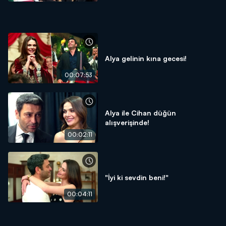
Alya gelinin kına gecesi!
00:07:53
Alya ile Cihan düğün
alışverişinde!
00:02:11
"İyi ki sevdin beni!"
00:04:11