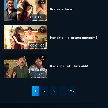
Konakta facia!
00:04:06
Konakta kız isteme merasimi!
00:04:06
Kadir inat etti, kızı aldı!
00:07:21
1
2
3
...
27