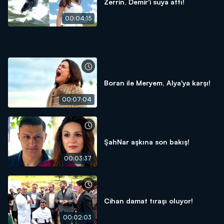
Zerrin, Demir'i suya attı!
00:04:15
Boran ile Meryem, Alya'ya karşı!
00:07:04
ŞahNar aşkına son bakış!
00:03:37
Cihan damat tıraşı oluyor!
00:02:03