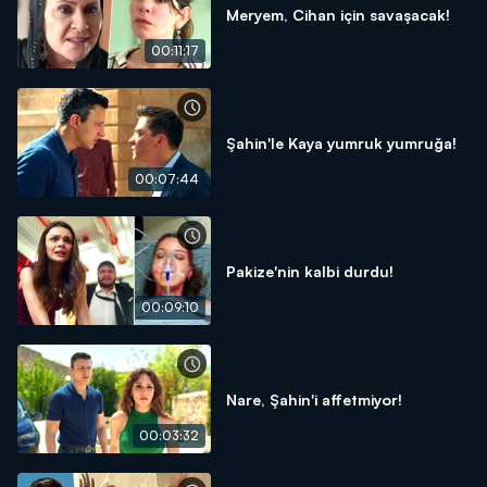
Meryem, Cihan için savaşacak!
00:11:17
Şahin'le Kaya yumruk yumruğa!
00:07:44
Pakize'nin kalbi durdu!
00:09:10
Nare, Şahin'i affetmiyor!
00:03:32