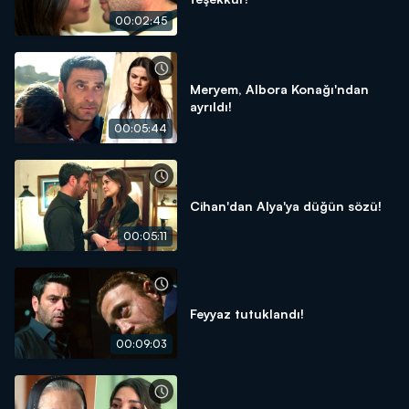
00:02:45
Meryem, Albora Konağı'ndan
ayrıldı!
00:05:44
Cihan'dan Alya'ya düğün sözü!
00:05:11
Feyyaz tutuklandı!
00:09:03