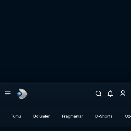
Arama
muhteşem ikili
ARAMA SONUÇLARI
Tümü
Bölümler
Fragmanlar
D-Shorts
Öze
DİĞER SONUÇLAR