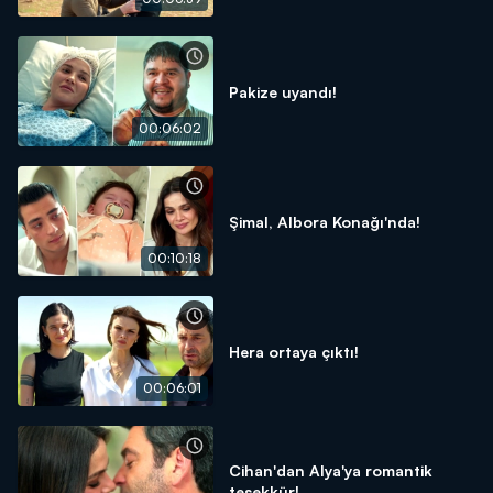
Pakize uyandı!
00:06:02
Şimal, Albora Konağı'nda!
00:10:18
Hera ortaya çıktı!
00:06:01
Cihan'dan Alya'ya romantik
teşekkür!