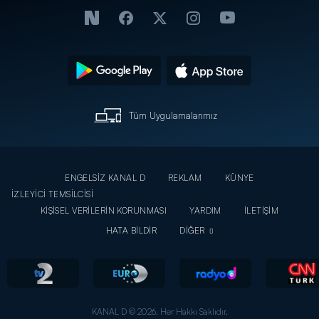
Tüm Uygulamalarımız
ENGELSİZ KANAL D
REKLAM
KÜNYE
İZLEYİCİ TEMSİLCİSİ
KİŞİSEL VERİLERİN KORUNMASI
YARDIM
İLETİŞİM
HATA BİLDİR
DİĞER
KANAL D © 2026. Her Hakkı Saklıdır.