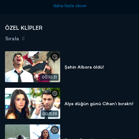
Uzak Şehir yeni bölümleriyle pazartesi akşamları Kanal D'de!
daha fazla oku
ÖZEL KLİPLER
Sırala
Şahin Albora öldü!
00:10:31
Alya düğün günü Cihan'ı bıraktı!
00:11:39