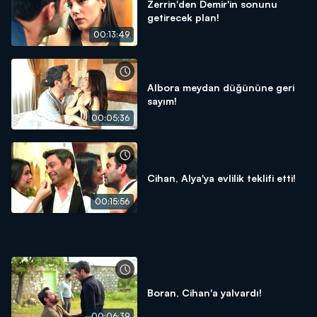
Zerrin'den Demir'in sonunu
getirecek plan!
00:13:49
Albora meydan düğününe geri
sayım!
00:05:36
Cihan, Alya'ya evlilik teklifi etti!
00:15:56
Boran, Cihan'a yalvardı!
00:06:39