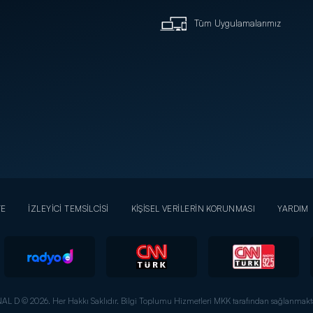
Tüm Uygulamalarımız
YE
İZLEYİCİ TEMSİLCİSİ
KİŞİSEL VERİLERİN KORUNMASI
YARDIM
AL D © 2026. Her Hakkı Saklıdır.
Bilgi Toplumu Hizmetleri MKK tarafından sağlanmakta