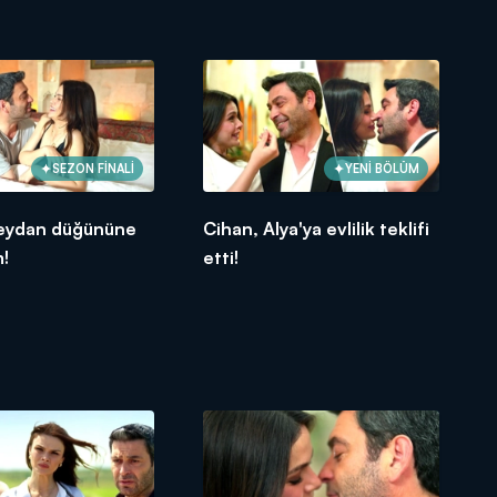
SEZON FİNALİ
YENİ BÖLÜM
eydan düğününe
Cihan, Alya'ya evlilik teklifi
m!
etti!