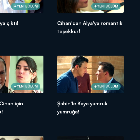
YENİ BÖLÜM
YENİ BÖLÜM
a çıktı!
Cihan'dan Alya'ya romantik
teşekkür!
YENİ BÖLÜM
YENİ BÖLÜM
Cihan için
Şahin'le Kaya yumruk
k!
yumruğa!