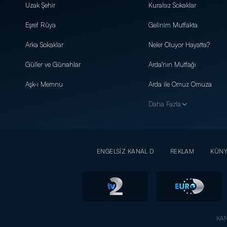
Uzak Şehir
Kuralsız Sokaklar
Eşref Rüya
Gelinim Mutfakta
Arka Sokaklar
Neler Oluyor Hayatta?
Güller ve Günahlar
Arda'nın Mutfağı
Aşk-ı Memnu
Arda ile Omuz Omuza
Daha Fazla
ENGELSİZ KANAL D
REKLAM
KÜN
KAN