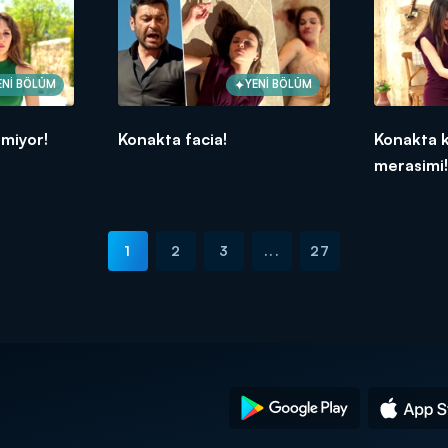
ENİ BÖLÜM
YENİ BÖLÜM
tmiyor!
Konakta facia!
Konakta k
merasimi
1
2
3
...
27