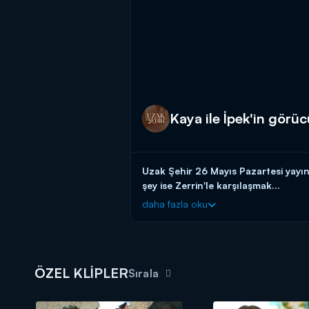
Kaya ile İpek'in görü
Uzak Şehir 26 Mayıs Pazartesi yayın
şey ise Zerrin'le karşılaşmak...
daha fazla oku
Uzak Şehir yeni bölümleriyle her Pa
ÖZEL KLİPLER
Sırala