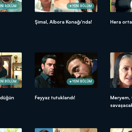
ENİ BÖLÜM
YENİ BÖLÜM
Şimal, Albora Konağı'nda!
Hera ortay
ENİ BÖLÜM
YENİ BÖLÜM
 düğün
Feyyaz tutuklandı!
Meryem, 
savaşaca