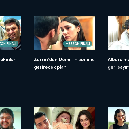
ZON FİNALİ
SEZON FİNALİ
akınları
Zerrin'den Demir'in sonunu
Albora m
getirecek plan!
geri sayı