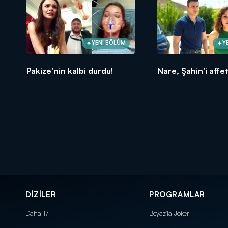
YENİ BÖLÜM
Y
Pakize'nin kalbi durdu!
Nare, Şahin'i affe
DİZİLER
PROGRAMLAR
Daha 17
Beyaz'la Joker