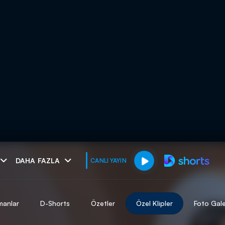
muhteşem ikili
DAHA FAZLA
CANLI YAYIN
I
manlar
D-Shorts
Özetler
Özel Klipler
Foto Gale