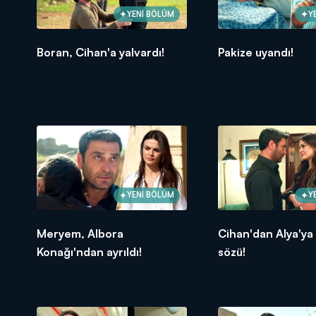
YENİ BÖLÜM
Y
Boran, Cihan'a yalvardı!
Pakize uyandı!
YENİ BÖLÜM
Y
Meryem, Albora
Cihan'dan Alya'ya
Konağı'ndan ayrıldı!
sözü!