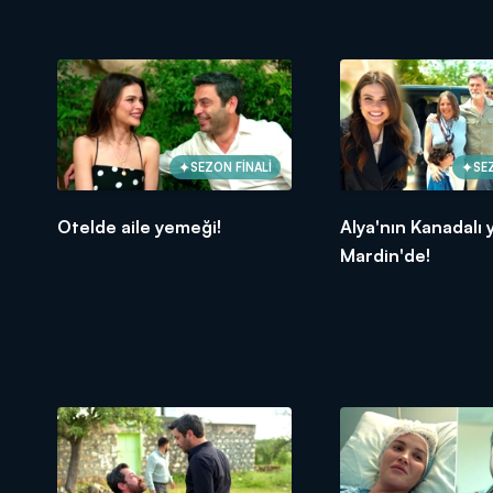
SEZON FİNALİ
SE
Otelde aile yemeği!
Alya'nın Kanadalı y
Mardin'de!