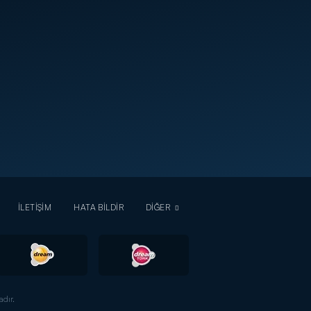
İLETİŞİM
HATA BİLDİR
DİĞER
dır.