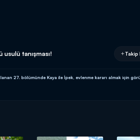
cü usulü tanışması!
Takip 
lanan 27. bölümünde Kaya ile İpek, evlenme kararı almak için görü
zartesi 20.00'da Kanal D'de!