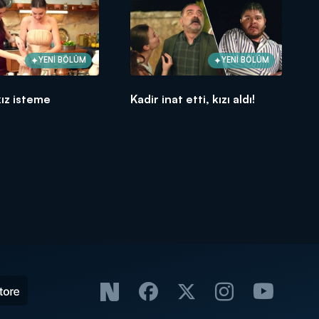
YENİ BÖLÜM
YENİ BÖLÜM
ız isteme
Kadir inat etti, kızı aldı!
!