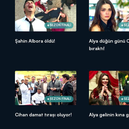
SEZON FİNALİ
SE
Şahin Albora öldü!
Alya düğün günü C
bıraktı!
SEZON FİNALİ
SE
Cihan damat tıraşı oluyor!
Alya gelinin kına g