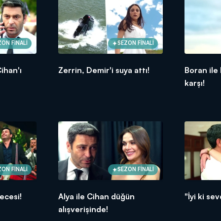
ZON FİNALİ
SEZON FİNALİ
ihan'ı
Zerrin, Demir'i suya attı!
Boran ile
karşı!
ZON FİNALİ
SEZON FİNALİ
ecesi!
Alya ile Cihan düğün
"İyi ki se
alışverişinde!