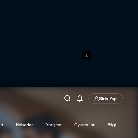
X
Giriş Yap
ri
Haberler
Yarışma
Oyuncular
Bilgi