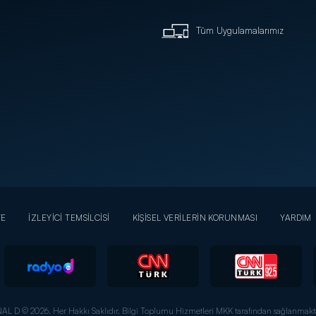
Tüm Uygulamalarımız
YE
İZLEYİCİ TEMSİLCİSİ
KİŞİSEL VERİLERİN KORUNMASI
YARDIM
AL D © 2026. Her Hakkı Saklıdır.
Bilgi Toplumu Hizmetleri MKK tarafından sağlanmakta