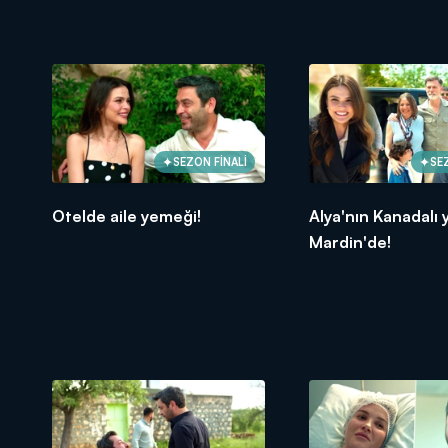
SEZON FİNALİ
SE
Otelde aile yemeği!
Alya'nın Kanadalı y
Mardin'de!