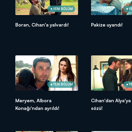
YENİ BÖLÜM
Y
Boran, Cihan'a yalvardı!
Pakize uyandı!
YENİ BÖLÜM
Y
Meryem, Albora
Cihan'dan Alya'ya
Konağı'ndan ayrıldı!
sözü!