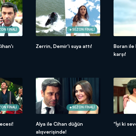
ZON FİNALİ
SEZON FİNALİ
ihan'ı
Zerrin, Demir'i suya attı!
Boran ile
karşı!
ZON FİNALİ
SEZON FİNALİ
ecesi!
Alya ile Cihan düğün
"İyi ki se
alışverişinde!