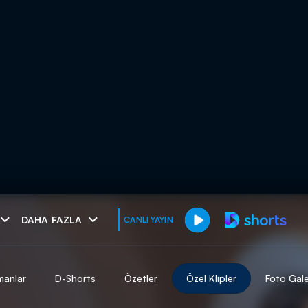
muhteşem ikili
DAHA FAZLA
CANLI YAYIN
I
manlar
D-Shorts
Özetler
Özel Klipler
Foto Gale