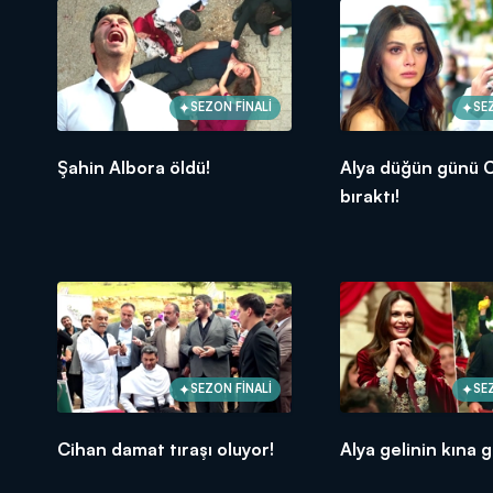
SEZON FİNALİ
SE
Şahin Albora öldü!
Alya düğün günü C
bıraktı!
SEZON FİNALİ
SE
Cihan damat tıraşı oluyor!
Alya gelinin kına g