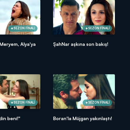
SEZON FİNALİ
SEZON FİNALİ
 Meryem, Alya'ya
ŞahNar aşkına son bakış!
SEZON FİNALİ
SEZON FİNALİ
vdin beni!"
Boran'la Müjgan yakınlaştı!