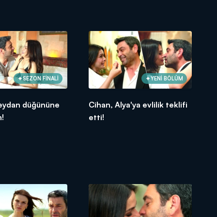
SEZON FİNALİ
YENİ BÖLÜM
eydan düğününe
Cihan, Alya'ya evlilik teklifi
m!
etti!