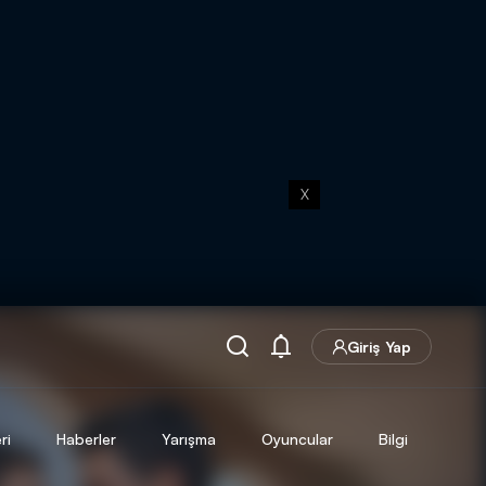
X
Giriş Yap
ri
Haberler
Yarışma
Oyuncular
Bilgi