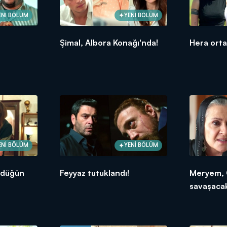
ENİ BÖLÜM
YENİ BÖLÜM
Şimal, Albora Konağı'nda!
Hera ortay
ENİ BÖLÜM
YENİ BÖLÜM
 düğün
Feyyaz tutuklandı!
Meryem, 
savaşaca