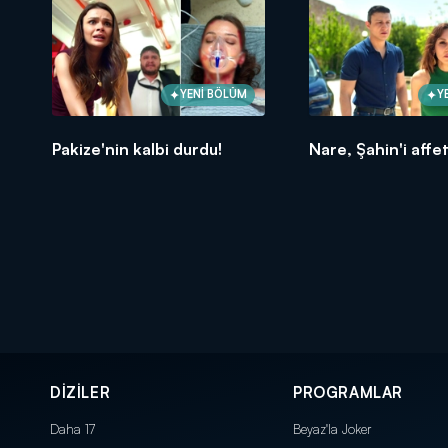
YENİ BÖLÜM
Y
Pakize'nin kalbi durdu!
Nare, Şahin'i affe
DİZİLER
PROGRAMLAR
Daha 17
Beyaz'la Joker