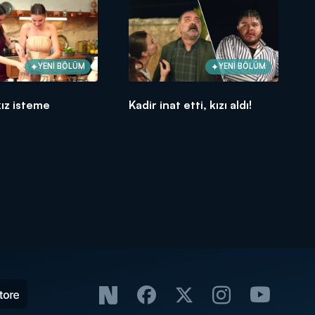
YENİ BÖLÜM
YENİ BÖLÜM
ız isteme
Kadir inat etti, kızı aldı!
!