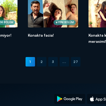
ENİ BÖLÜM
YENİ BÖLÜM
tmiyor!
Konakta facia!
Konakta k
merasimi
1
2
3
...
27