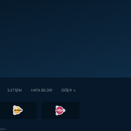
İLETİŞİM
HATA BİLDİR
DİĞER
dır.