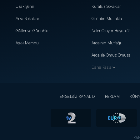
Uzak Şehir
Kuralsız Sokaklar
Arka Sokaklar
Gelinim Mutfakta
Güller ve Günahlar
Neler Oluyor Hayatta?
Aşk-ı Memnu
Arda'nın Mutfağı
Arda ile Omuz Omuza
Daha Fazla
ENGELSİZ KANAL D
REKLAM
KÜN
KAN