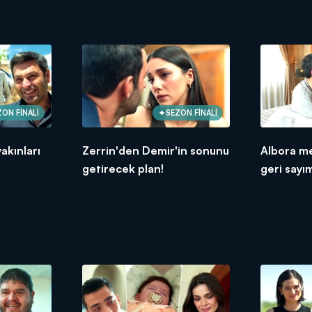
ZON FİNALİ
SEZON FİNALİ
akınları
Zerrin'den Demir'in sonunu
Albora m
getirecek plan!
geri sayı