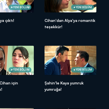
YENİ BÖLÜM
YENİ BÖLÜM
a çıktı!
Cihan'dan Alya'ya romantik
teşekkür!
YENİ BÖLÜM
YENİ BÖLÜM
Cihan için
Şahin'le Kaya yumruk
k!
yumruğa!