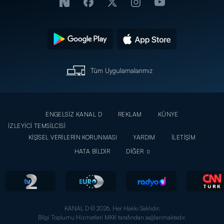
Tüm Uygulamalarımız
ENGELSİZ KANAL D
REKLAM
KÜNYE
İZLEYİCİ TEMSİLCİSİ
KİŞİSEL VERİLERİN KORUNMASI
YARDIM
İLETİŞİM
HATA BİLDİR
DİĞER
KANAL D © 2026. Her Hakkı Saklıdır.
Bilgi Toplumu Hizmetleri MKK tarafından sağlanmaktadır.