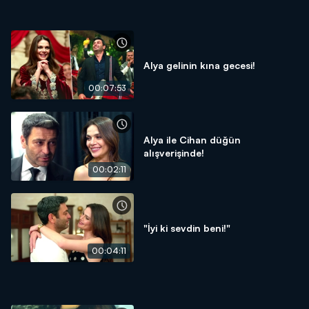
Alya gelinin kına gecesi!
00:07:53
Alya ile Cihan düğün
alışverişinde!
00:02:11
"İyi ki sevdin beni!"
00:04:11