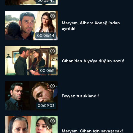
00:02:45
Meryem, Albora Konağı'ndan
ayrıldı!
00:05:44
Cihan'dan Alya'ya düğün sözü!
00:05:11
Feyyaz tutuklandı!
00:09:03
Meryem, Cihan için savaşacak!