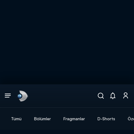
Arama
muhteşem ikili
ARAMA SONUÇLARI
Tümü
Bölümler
Fragmanlar
D-Shorts
Öze
DİĞER SONUÇLAR