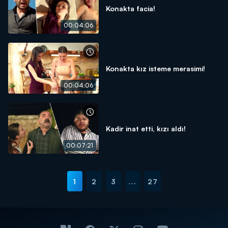
Konakta facia!
00:04:06
Konakta kız isteme merasimi!
00:04:06
Kadir inat etti, kızı aldı!
00:07:21
1
2
3
...
27