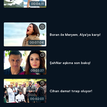
00:04:15
Boran ile Meryem, Alya'ya karşı!
00:07:04
ŞahNar aşkına son bakış!
00:03:37
Cihan damat tıraşı oluyor!
00:02:03