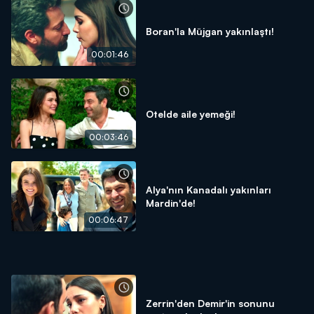
Boran'la Müjgan yakınlaştı!
00:01:46
Otelde aile yemeği!
00:03:46
Alya'nın Kanadalı yakınları
Mardin'de!
00:06:47
Zerrin'den Demir'in sonunu