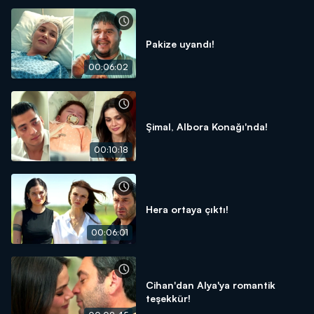
Pakize uyandı!
00:06:02
Şimal, Albora Konağı'nda!
00:10:18
Hera ortaya çıktı!
00:06:01
Cihan'dan Alya'ya romantik
teşekkür!