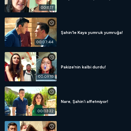
00:11:17
Şahin'le Kaya yumruk yumruğa!
00:07:44
Pakize'nin kalbi durdu!
00:09:10
Nare, Şahin'i affetmiyor!
00:03:32