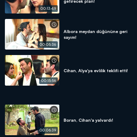
getirecek plan!
00:13:49
Albora meydan düğününe geri
sayım!
00:05:36
Cihan, Alya'ya evlilik teklifi etti!
00:15:56
Boran, Cihan'a yalvardı!
00:06:39