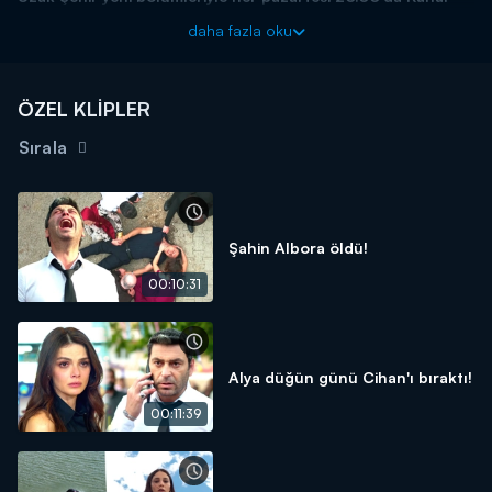
D'de!
daha fazla oku
ÖZEL KLİPLER
Sırala
Şahin Albora öldü!
00:10:31
Alya düğün günü Cihan'ı bıraktı!
00:11:39