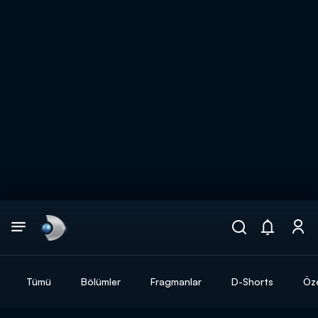
Arama
muhteşem ikili
ARAMA SONUÇLARI
Tümü
Bölümler
Fragmanlar
D-Shorts
Öze
DİĞER SONUÇLAR