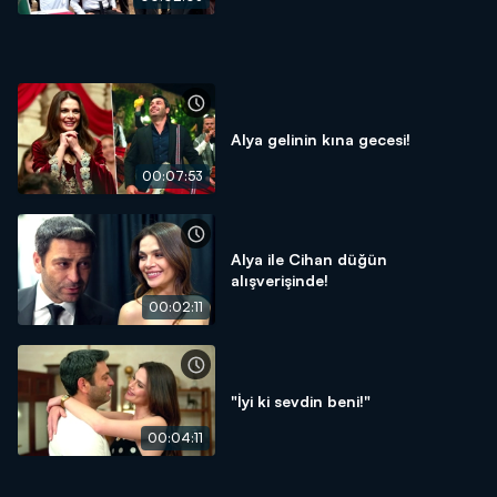
Alya gelinin kına gecesi!
00:07:53
Alya ile Cihan düğün
alışverişinde!
00:02:11
"İyi ki sevdin beni!"
00:04:11