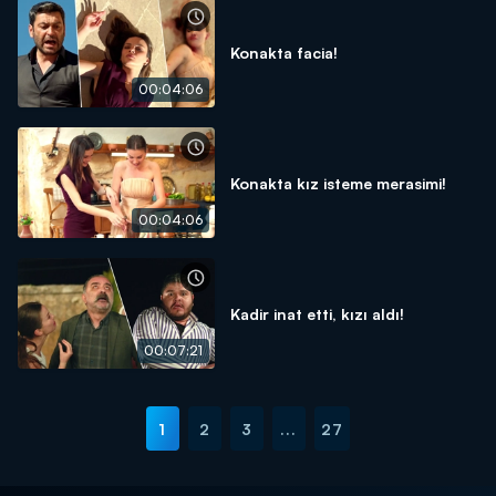
Konakta facia!
00:04:06
Konakta kız isteme merasimi!
00:04:06
Kadir inat etti, kızı aldı!
00:07:21
1
2
3
...
27