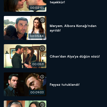
teşekkür!
00:02:45
Meryem, Albora Konağı'ndan
ayrıldı!
00:05:44
Cihan'dan Alya'ya düğün sözü!
00:05:11
Feyyaz tutuklandı!
00:09:03