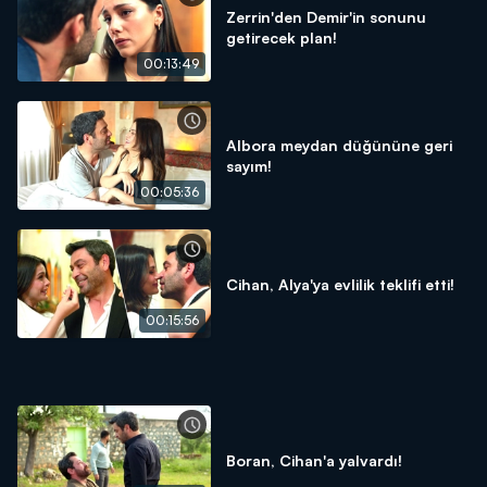
Zerrin'den Demir'in sonunu
getirecek plan!
00:13:49
Albora meydan düğününe geri
sayım!
00:05:36
Cihan, Alya'ya evlilik teklifi etti!
00:15:56
Boran, Cihan'a yalvardı!