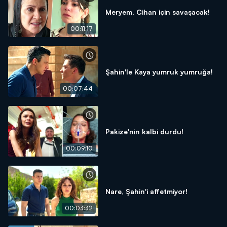
Meryem, Cihan için savaşacak!
00:11:17
Şahin'le Kaya yumruk yumruğa!
00:07:44
Pakize'nin kalbi durdu!
00:09:10
Nare, Şahin'i affetmiyor!
00:03:32