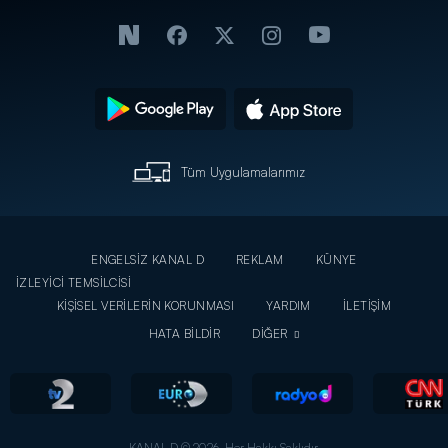
Tüm Uygulamalarımız
ENGELSİZ KANAL D
REKLAM
KÜNYE
İZLEYİCİ TEMSİLCİSİ
KİŞİSEL VERİLERİN KORUNMASI
YARDIM
İLETİŞİM
HATA BİLDİR
DİĞER
KANAL D © 2026. Her Hakkı Saklıdır.