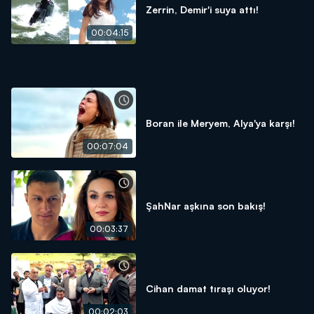
Zerrin, Demir'i suya attı!
00:04:15
Boran ile Meryem, Alya'ya karşı!
00:07:04
ŞahNar aşkına son bakış!
00:03:37
Cihan damat tıraşı oluyor!
00:02:03