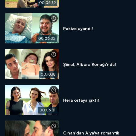
00:06:39
Pakize uyandı!
00:06:02
Şimal, Albora Konağı'nda!
00:10:18
Hera ortaya çıktı!
00:06:01
Cihan'dan Alya'ya romantik