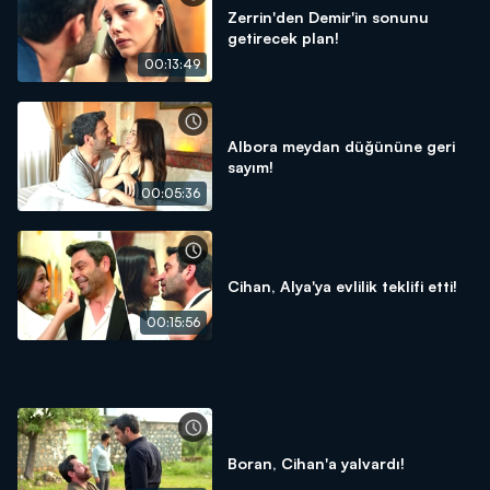
Zerrin'den Demir'in sonunu
getirecek plan!
00:13:49
Albora meydan düğününe geri
sayım!
00:05:36
Cihan, Alya'ya evlilik teklifi etti!
00:15:56
Boran, Cihan'a yalvardı!