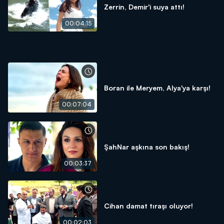
Zerrin, Demir'i suya attı!
00:04:15
Boran ile Meryem, Alya'ya karşı!
00:07:04
ŞahNar aşkına son bakış!
00:03:37
Cihan damat tıraşı oluyor!
00:02:03