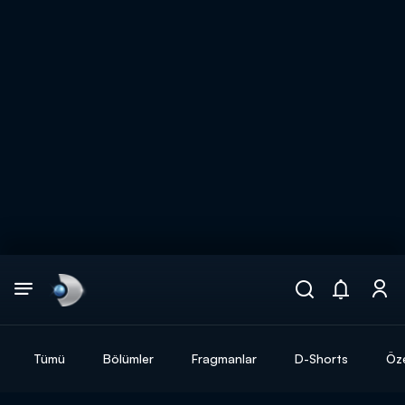
Arama
muhteşem ikili
ARAMA SONUÇLARI
Tümü
Bölümler
Fragmanlar
D-Shorts
Öze
DİĞER SONUÇLAR