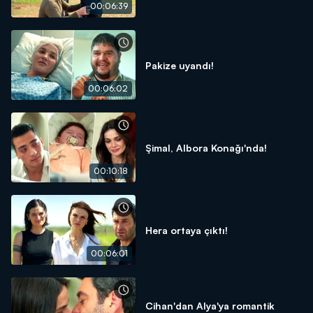
00:06:39
Pakize uyandı!
00:06:02
Şimal, Albora Konağı'nda!
00:10:18
Hera ortaya çıktı!
00:06:01
Cihan'dan Alya'ya romantik