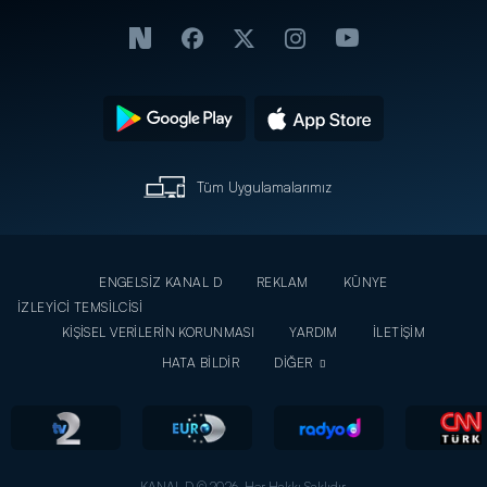
Tüm Uygulamalarımız
ENGELSİZ KANAL D
REKLAM
KÜNYE
İZLEYİCİ TEMSİLCİSİ
KİŞİSEL VERİLERİN KORUNMASI
YARDIM
İLETİŞİM
HATA BİLDİR
DİĞER
KANAL D © 2026. Her Hakkı Saklıdır.