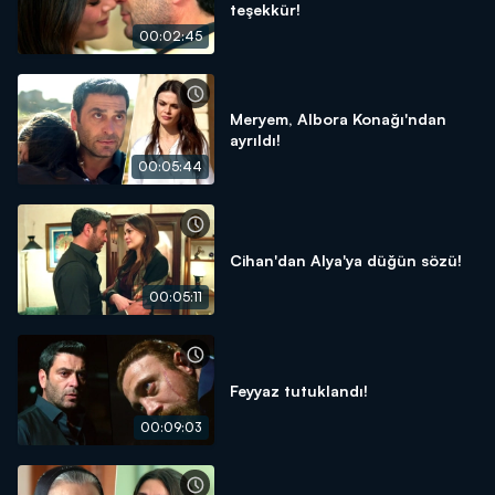
teşekkür!
00:02:45
Meryem, Albora Konağı'ndan
ayrıldı!
00:05:44
Cihan'dan Alya'ya düğün sözü!
00:05:11
Feyyaz tutuklandı!
00:09:03