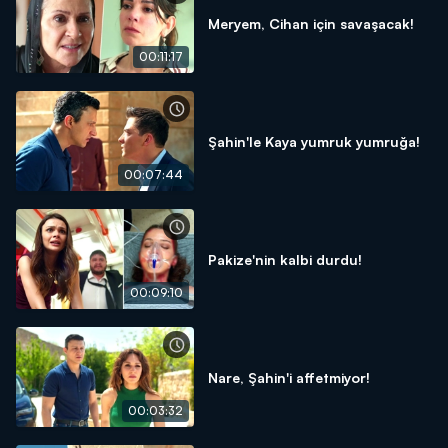
Meryem, Cihan için savaşacak!
00:11:17
Şahin'le Kaya yumruk yumruğa!
00:07:44
Pakize'nin kalbi durdu!
00:09:10
Nare, Şahin'i affetmiyor!
00:03:32