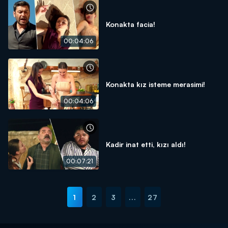
Konakta facia!
00:04:06
Konakta kız isteme merasimi!
00:04:06
Kadir inat etti, kızı aldı!
00:07:21
1
2
3
...
27