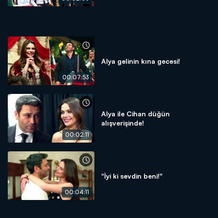
Alya gelinin kına gecesi!
00:07:53
Alya ile Cihan düğün
alışverişinde!
00:02:11
"İyi ki sevdin beni!"
00:04:11