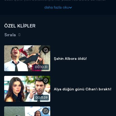
D'de!
daha fazla oku
ÖZEL KLİPLER
Sırala
Şahin Albora öldü!
00:10:31
Alya düğün günü Cihan'ı bıraktı!
00:11:39