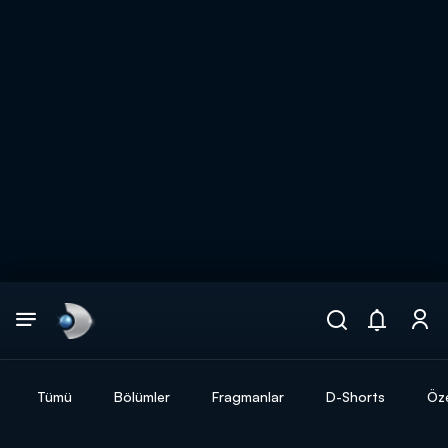
Arama
muhteşem ikili
ARAMA SONUÇLARI
Tümü
Bölümler
Fragmanlar
D-Shorts
Öze
DİĞER SONUÇLAR