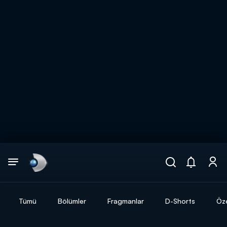
Arama
muhteşem ikili
ARAMA SONUÇLARI
Tümü
Bölümler
Fragmanlar
D-Shorts
Öze
DİĞER SONUÇLAR