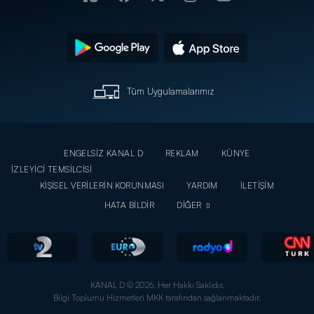
Tüm Uygulamalarımız
ENGELSİZ KANAL D
REKLAM
KÜNYE
İZLEYİCİ TEMSİLCİSİ
KİŞİSEL VERİLERİN KORUNMASI
YARDIM
İLETİŞİM
HATA BİLDİR
DİĞER
KANAL D © 2026. Her Hakkı Saklıdır.
Bilgi Toplumu Hizmetleri MKK tarafından sağlanmaktadır.