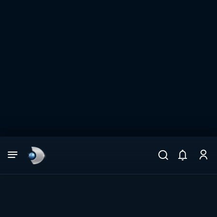
Arama
muhteşem ikili
ARAMA SONUÇLARI
DİĞER SONUÇLAR