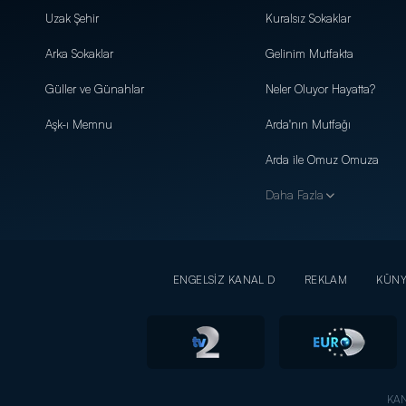
Uzak Şehir
Kuralsız Sokaklar
Arka Sokaklar
Gelinim Mutfakta
Güller ve Günahlar
Neler Oluyor Hayatta?
Aşk-ı Memnu
Arda'nın Mutfağı
Arda ile Omuz Omuza
Daha Fazla
ENGELSİZ KANAL D
REKLAM
KÜN
KAN