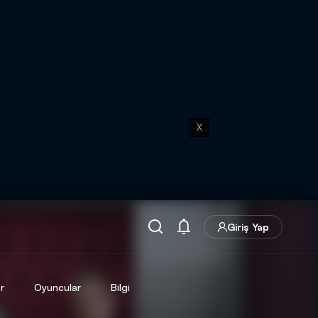
X
Giriş Yap
r
Oyuncular
Bilgi