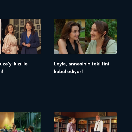
uze'yi kızı ile
Leyla, annesinin teklifini
i!
kabul ediyor!