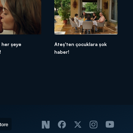
n her şeye
Ateş'ten çocuklara şok
!
haber!