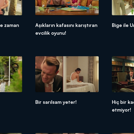
ne zaman
Aşıkların kafasını karıştıran
Bige ile U
evcilik oyunu!
Bir sarılsam yeter!
Hiç bir k
etmiyor!