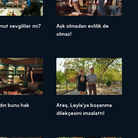
mut sevgililer mi?
Aşk olmadan evlilik de
olmaz!
adın bunu hak
Ateş, Leyla'ya boşanma
dilekçesini imzalattı!