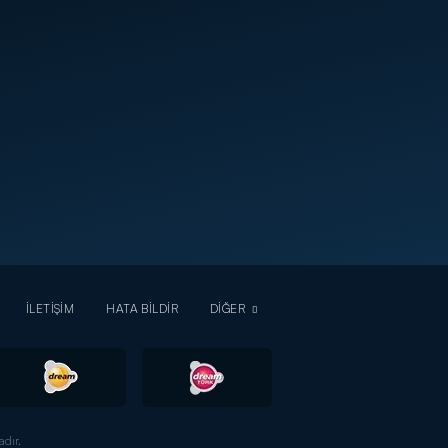
İLETİŞİM
HATA BİLDİR
DİĞER
dır.