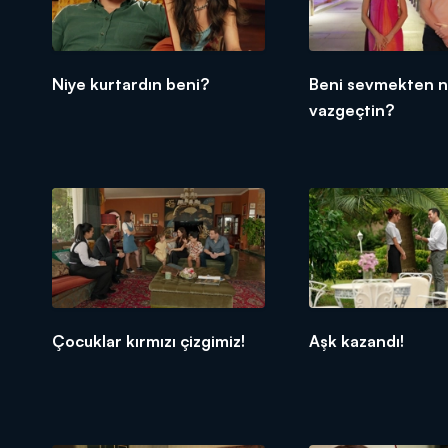
Niye kurtardın beni?
Beni sevmekten 
vazgeçtin?
Çocuklar kırmızı çizgimiz!
Aşk kazandı!