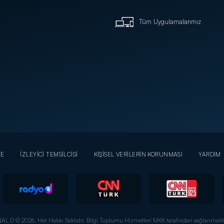
Tüm Uygulamalarımız
YE
İZLEYİCİ TEMSİLCİSİ
KİŞİSEL VERİLERİN KORUNMASI
YARDIM
AL D © 2026. Her Hakkı Saklıdır.
Bilgi Toplumu Hizmetleri MKK tarafından sağlanmakta