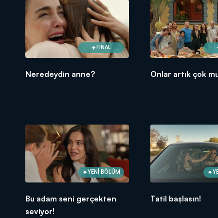
FİNAL
Neredeydin anne?
Onlar artık çok mu
YENİ BÖLÜM
Y
Bu adam seni gerçekten
Tatil başlasın!
seviyor!