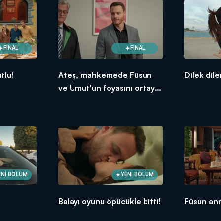
FİNAL
FİNAL
tlu!
Ateş, mahkemede Füsun
Dilek dil
ve Umut'un foyasını ortaya
çıkardı!
ENİ BÖLÜM
YENİ BÖLÜM
Balayı oyunu öpücükle bitti!
Füsun an