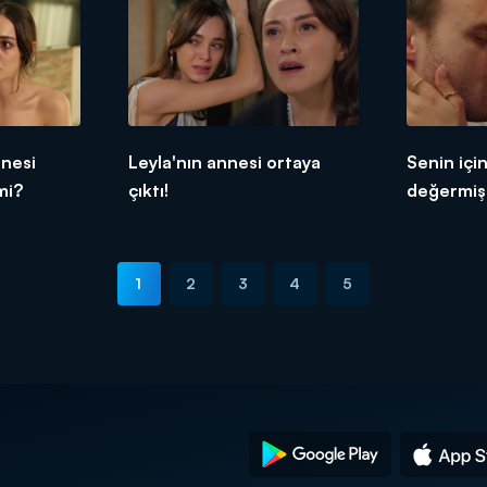
nnesi
Leyla'nın annesi ortaya
Senin içi
mi?
çıktı!
değermiş
1
2
3
4
5