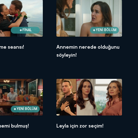
FİNAL
YENİ BÖLÜM
eme seansı!
Annemin nerede olduğunu
söyleyin!
YENİ BÖLÜM
nemi bulmuş!
Leyla için zor seçim!