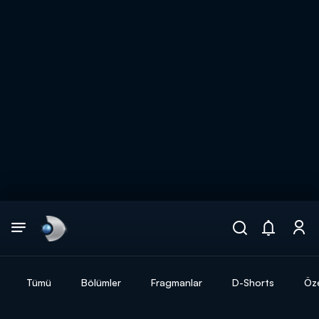
Arama
muhteşem ikili
ARAMA SONUÇLARI
Tümü
Bölümler
Fragmanlar
D-Shorts
Öze
DİĞER SONUÇLAR