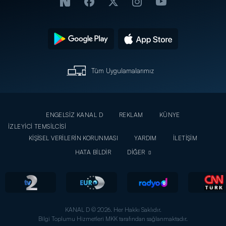
Tüm Uygulamalarımız
ENGELSİZ KANAL D
REKLAM
KÜNYE
İZLEYİCİ TEMSİLCİSİ
KİŞİSEL VERİLERİN KORUNMASI
YARDIM
İLETİŞİM
HATA BİLDİR
DİĞER
KANAL D © 2026. Her Hakkı Saklıdır.
Bilgi Toplumu Hizmetleri MKK tarafından sağlanmaktadır.