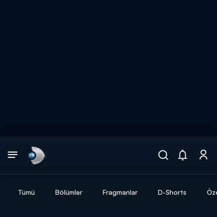
Arama
muhteşem ikili
ARAMA SONUÇLARI
Tümü
Bölümler
Fragmanlar
D-Shorts
Öze
DİĞER SONUÇLAR