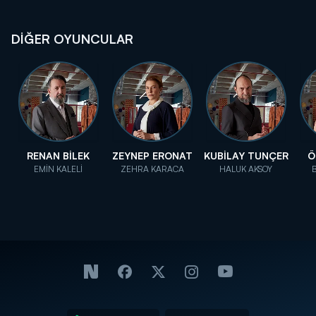
DİĞER OYUNCULAR
RENAN BİLEK
ZEYNEP ERONAT
KUBİLAY TUNÇER
Ö
EMİN KALELİ
ZEHRA KARACA
HALUK AKSOY