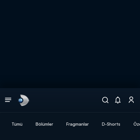
Arama
muhteşem ikili
ARAMA SONUÇLARI
Tümü
Bölümler
Fragmanlar
D-Shorts
Öze
DİĞER SONUÇLAR