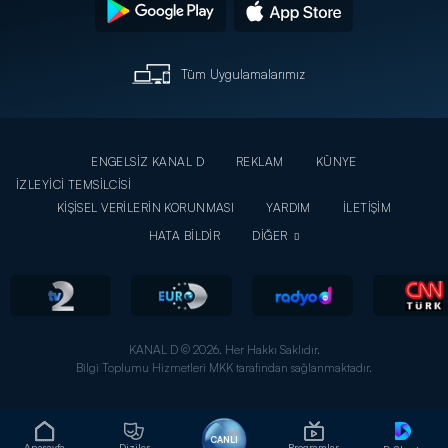
Tüm Uygulamalarımız
ENGELSİZ KANAL D
REKLAM
KÜNYE
İZLEYİCİ TEMSİLCİSİ
KİŞİSEL VERİLERİN KORUNMASI
YARDIM
İLETİŞİM
HATA BİLDİR
DİĞER
KANAL D © 2026. Her Hakkı Saklıdır.
Bilgi Toplumu Hizmetleri MKK tarafından sağlanmaktadır.
CANLI
Anasayfa
Diziler
Programlar