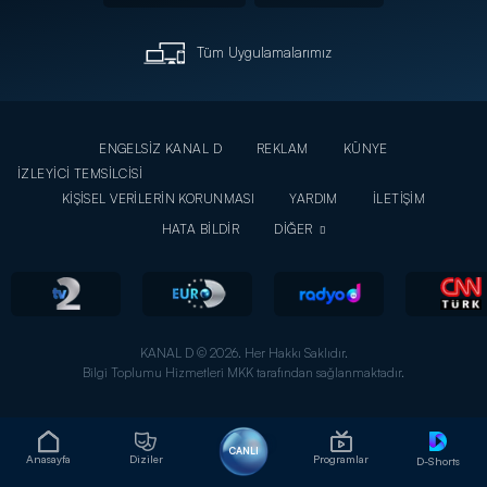
Tüm Uygulamalarımız
ENGELSİZ KANAL D
REKLAM
KÜNYE
İZLEYİCİ TEMSİLCİSİ
KİŞİSEL VERİLERİN KORUNMASI
YARDIM
İLETİŞİM
HATA BİLDİR
DİĞER
KANAL D © 2026. Her Hakkı Saklıdır.
Bilgi Toplumu Hizmetleri MKK tarafından sağlanmaktadır.
CANLI
Anasayfa
Diziler
Programlar
D-Shorts