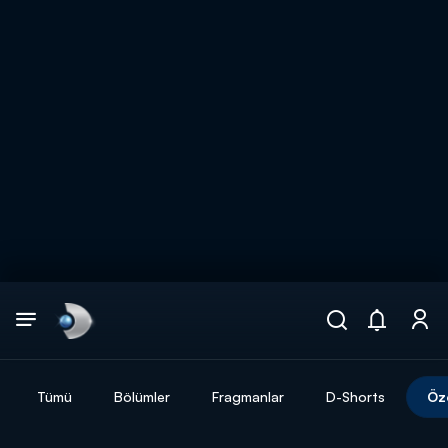
Arama
muhteşem ikili
ARAMA SONUÇLARI
Tümü
Bölümler
Fragmanlar
D-Shorts
Öz
DİĞER SONUÇLAR