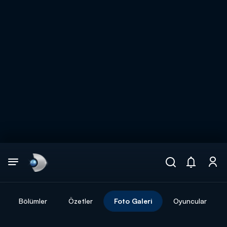
Arama
muhteşem ikili
ARAMA SONUÇLARI
Bölümler
Özetler
Foto Galeri
Oyuncular
DİĞER SONUÇLAR