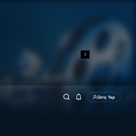
X
Giriş Yap