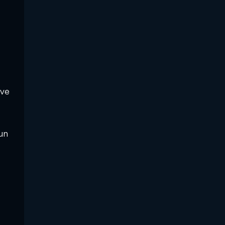
 ve
un