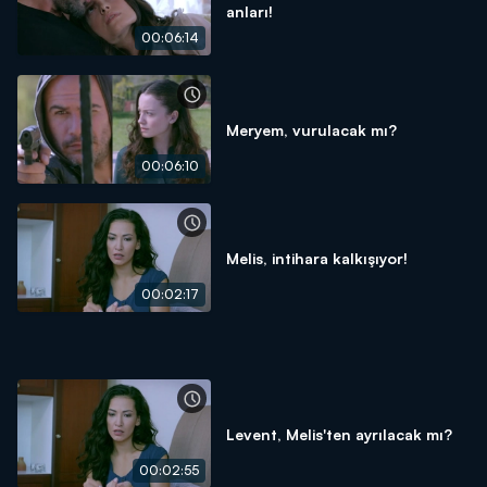
anları!
00:06:14
Meryem, vurulacak mı?
00:06:10
Melis, intihara kalkışıyor!
00:02:17
Levent, Melis'ten ayrılacak mı?
00:02:55