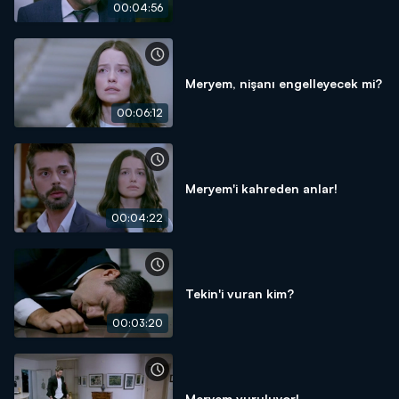
00:04:56
Meryem, nişanı engelleyecek mi?
00:06:12
Meryem'i kahreden anlar!
00:04:22
Tekin'i vuran kim?
00:03:20
Meryem vuruluyor!