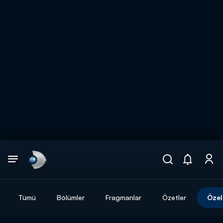
Arama
muhteşem ikili
ARAMA SONUÇLARI
Tümü
Bölümler
Fragmanlar
Özetler
Özel
DİĞER SONUÇLAR