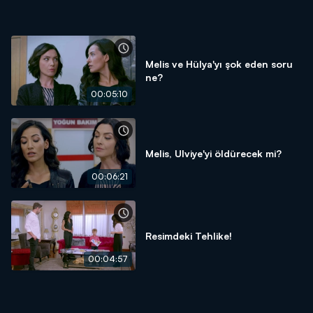
Melis ve Hülya'yı şok eden soru
ne?
00:05:10
Melis, Ulviye'yi öldürecek mi?
00:06:21
Resimdeki Tehlike!
00:04:57