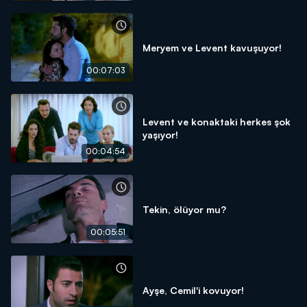
Meryem ve Levent kavuşuyor!
00:07:03
Levent ve konaktaki herkes şok
yaşıyor!
00:04:54
Tekin, ölüyor mu?
00:05:51
Ayşe, Cemil'i kovuyor!