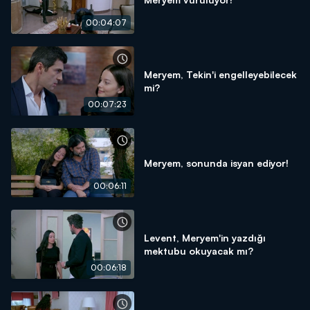
00:04:07
Meryem, Tekin'i engelleyebilecek
mi?
00:07:23
Meryem, sonunda isyan ediyor!
00:06:11
Levent, Meryem'in yazdığı
mektubu okuyacak mı?
00:06:18