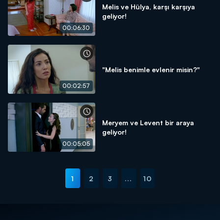
Melis ve Hülya, karşı karşıya
geliyor!
00:06:30
"Melis benimle evlenir misin?"
00:02:57
Meryem ve Levent bir araya
geliyor!
00:05:05
1
2
3
...
10