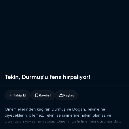
Tekin, Durmuş'u fena hırpalıyor!
Takip Et
Kaydet
Paylaş
Ömer'i ellerinden kaçıran Durmuş ve Doğan, Tekin'e ne
diyeceklerini bilemez. Tekin ise sinirlerine hakim olamaz ve
Durmuş'un yakasına yapışır. Ömer'in getirilmemesi durumunda
neler olacağını Durmuş'a tek tek anlatarak tehdit eder. Abisinin