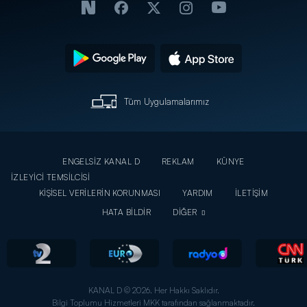
Tüm Uygulamalarımız
ENGELSİZ KANAL D
REKLAM
KÜNYE
İZLEYİCİ TEMSİLCİSİ
KİŞİSEL VERİLERİN KORUNMASI
YARDIM
İLETİŞİM
HATA BİLDİR
DİĞER
KANAL D © 2026. Her Hakkı Saklıdır.
Bilgi Toplumu Hizmetleri MKK tarafından sağlanmaktadır.