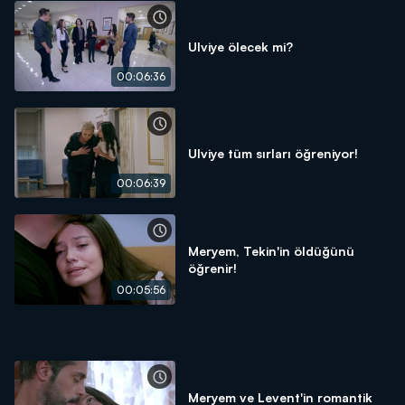
Ulviye ölecek mi?
00:06:36
Ulviye tüm sırları öğreniyor!
00:06:39
Meryem, Tekin'in öldüğünü
öğrenir!
00:05:56
Meryem ve Levent'in romantik