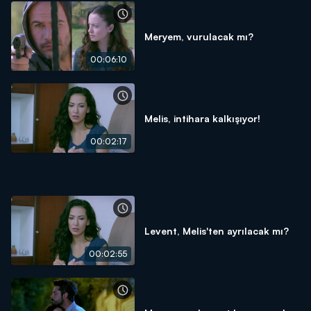
Meryem, vurulacak mı?
00:06:10
Melis, intihara kalkışıyor!
00:02:17
Levent, Melis'ten ayrılacak mı?
00:02:55