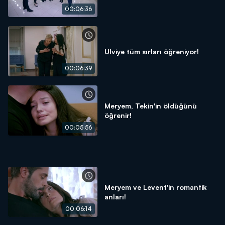
00:06:36
Ulviye tüm sırları öğreniyor!
00:06:39
Meryem, Tekin'in öldüğünü
öğrenir!
00:05:56
Meryem ve Levent'in romantik
anları!
00:06:14