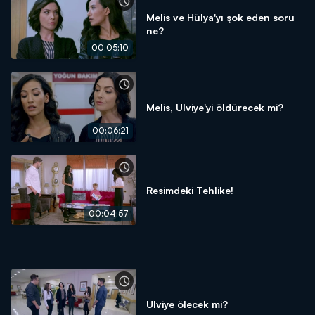
Melis ve Hülya'yı şok eden soru
ne?
00:05:10
Melis, Ulviye'yi öldürecek mi?
00:06:21
Resimdeki Tehlike!
00:04:57
Ulviye ölecek mi?