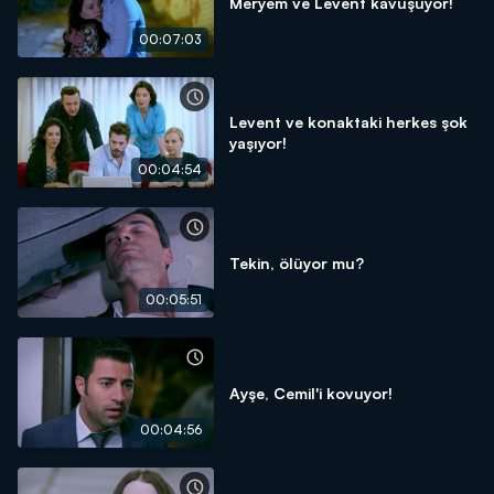
Meryem ve Levent kavuşuyor!
00:07:03
Levent ve konaktaki herkes şok
yaşıyor!
00:04:54
Tekin, ölüyor mu?
00:05:51
Ayşe, Cemil'i kovuyor!
00:04:56