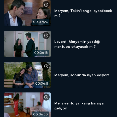
Meryem, Tekin'i engelleyebilecek
mi?
00:07:23
Levent, Meryem'in yazdığı
mektubu okuyacak mı?
00:06:18
Meryem, sonunda isyan ediyor!
00:06:11
Melis ve Hülya, karşı karşıya
geliyor!
00:06:30