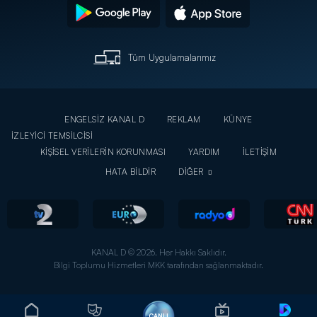
Tüm Uygulamalarımız
ENGELSİZ KANAL D
REKLAM
KÜNYE
İZLEYİCİ TEMSİLCİSİ
KİŞİSEL VERİLERİN KORUNMASI
YARDIM
İLETİŞİM
HATA BİLDİR
DİĞER
KANAL D © 2026. Her Hakkı Saklıdır.
Bilgi Toplumu Hizmetleri MKK tarafından sağlanmaktadır.
CANLI