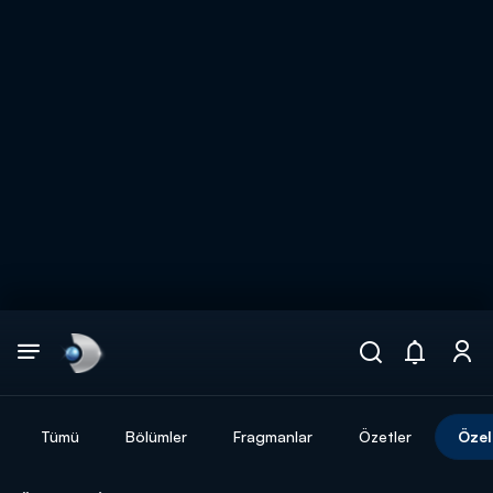
Arama
muhteşem ikili
ARAMA SONUÇLARI
Tümü
Bölümler
Fragmanlar
Özetler
Özel
DİĞER SONUÇLAR