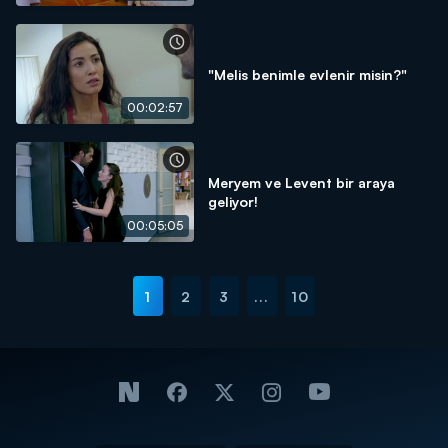
"Melis benimle evlenir misin?"
00:02:57
Meryem ve Levent bir araya
geliyor!
00:05:05
1
2
3
...
10