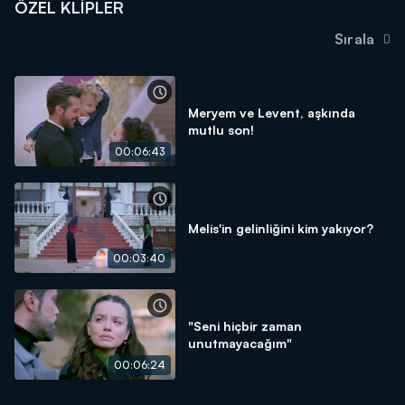
ÖZEL KLIPLER
Sırala
Meryem ve Levent, aşkında
mutlu son!
00:06:43
Melis'in gelinliğini kim yakıyor?
00:03:40
"Seni hiçbir zaman
unutmayacağım"
00:06:24