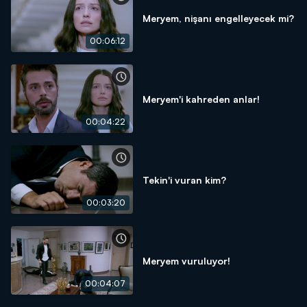
Meryem, nişanı engelleyecek mi?
00:06:12
Meryem'i kahreden anlar!
00:04:22
Tekin'i vuran kim?
00:03:20
Meryem vuruluyor!
00:04:07