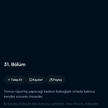
31. Bölüm
Takip Et
Kaydet
Paylaş
Yonca röportaj yapacağı kadının bebeğiyle ortada kalınca
kendini sorumlu hisseder.
İki kardeş bebeği alıp evlerine getirirler. Ama Yonca, bebekle