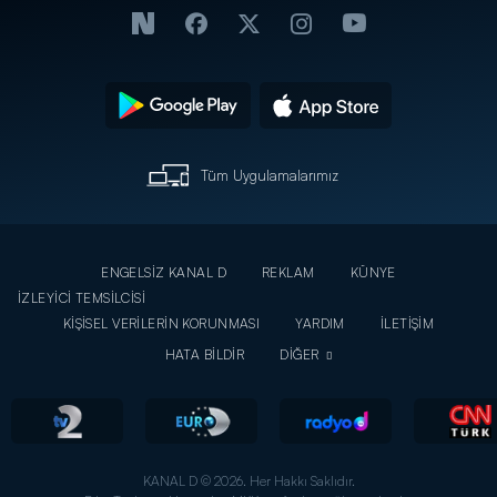
Tüm Uygulamalarımız
ENGELSİZ KANAL D
REKLAM
KÜNYE
İZLEYİCİ TEMSİLCİSİ
KİŞİSEL VERİLERİN KORUNMASI
YARDIM
İLETİŞİM
HATA BİLDİR
DİĞER
KANAL D © 2026. Her Hakkı Saklıdır.