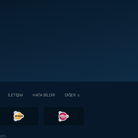
İLETİŞİM
HATA BİLDİR
DİĞER
dır.