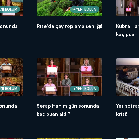
ENİ BÖLÜM
YENİ BÖLÜM
sonunda
Rize'de çay toplama şenliği!
Kübra Ha
kaç puan 
ENİ BÖLÜM
YENİ BÖLÜM
sonunda
Serap Hanım gün sonunda
Yer sofra
kaç puan aldı?
krizi!