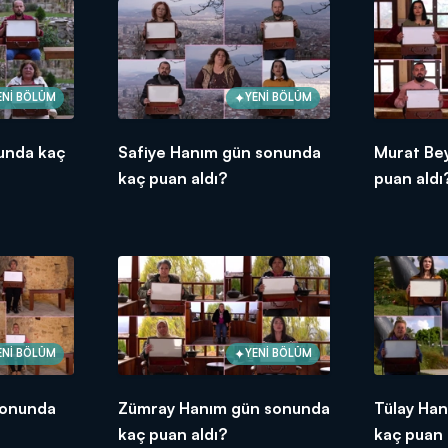
ENİ BÖLÜM
YENİ BÖLÜM
unda kaç
Safiye Hanım gün sonunda
Murat Be
kaç puan aldı?
puan aldı
ENİ BÖLÜM
YENİ BÖLÜM
sonunda
Zümray Hanım gün sonunda
Tülay Ha
kaç puan aldı?
kaç puan 