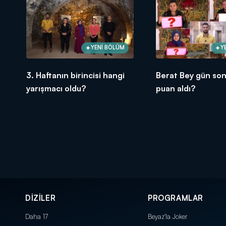
YENİ BÖLÜM
Y
3. Haftanın birincisi hangi
Berat Bey gün so
yarışmacı oldu?
puan aldı?
DİZİLER
PROGRAMLAR
Daha 17
Beyaz'la Joker