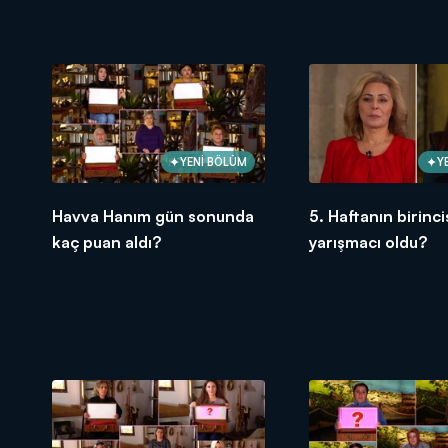
YENİ BÖLÜM
Y
Havva Hanım gün sonunda
5. Haftanın birinci
kaç puan aldı?
yarışmacı oldu?