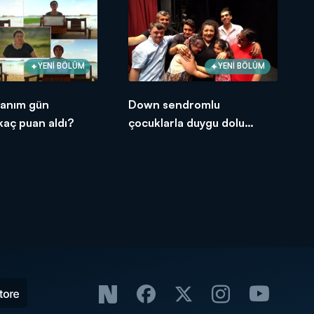
YENİ BÖLÜM
YENİ BÖLÜM
Hanım gün
Down sendromlu
aç puan aldı?
çocuklarla duygu dolu
anlar!