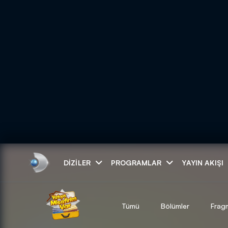
Arama
DIZILER
PROGRAMLAR
YAYIN AKIŞI
ARAMA SONUÇLAR
Tümü
Bölümler
Frag