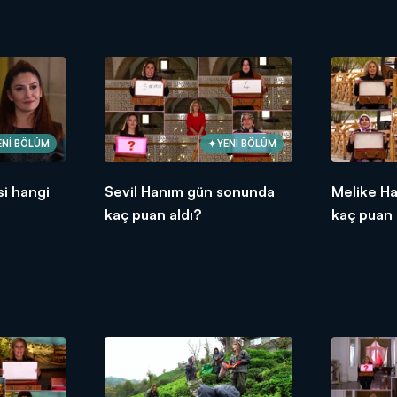
ENİ BÖLÜM
YENİ BÖLÜM
si hangi
Sevil Hanım gün sonunda
Melike H
kaç puan aldı?
kaç puan 