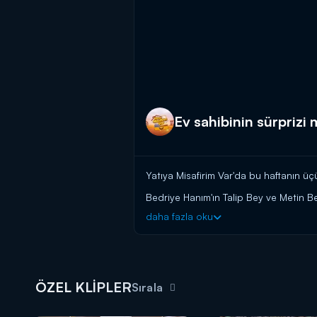
Ev sahibinin sürprizi
Yatıya Misafirim Var'da bu haftanın üç
Bedriye Hanım'ın Talip Bey ve Metin Be
daha fazla oku
Yatıya Misafirim Var hafta içi her gü
ÖZEL KLİPLER
Sırala