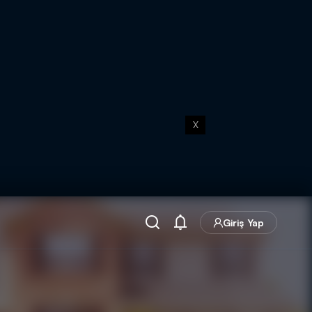
X
Giriş Yap