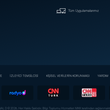
Tüm Uygulamalarımız
YE
İZLEYİCİ TEMSİLCİSİ
KİŞİSEL VERİLERİN KORUNMASI
YARDIM
AL D © 2026. Her Hakkı Saklıdır.
Bilgi Toplumu Hizmetleri MKK tarafından sağlanmakta