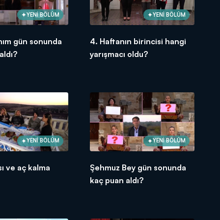
YENİ BÖLÜM
YENİ BÖLÜM
nım gün sonunda
4. Haftanın birincisi hangi
aldı?
yarışmacı oldu?
YENİ BÖLÜM
YENİ BÖLÜM
sı ve aç kalma
Şehmuz Bey gün sonunda
kaç puan aldı?