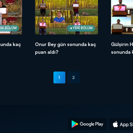
ENİ BÖLÜM
YENİ BÖLÜM
nunda kaç
Onur Bey gün sonunda kaç
Gülşirin 
puan aldı?
sonunda k
1
2