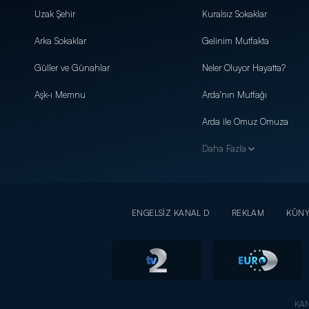
Uzak Şehir
Kuralsız Sokaklar
Arka Sokaklar
Gelinim Mutfakta
Güller ve Günahlar
Neler Oluyor Hayatta?
Aşk-ı Memnu
Arda'nın Mutfağı
Arda ile Omuz Omuza
Daha Fazla
ENGELSİZ KANAL D
REKLAM
KÜN
KAN