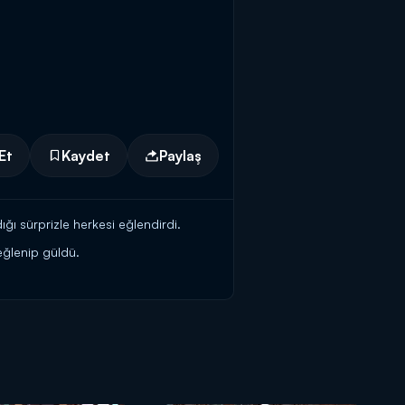
Et
Kaydet
Paylaş
ığı sürprizle herkesi eğlendirdi.
eğlenip güldü.