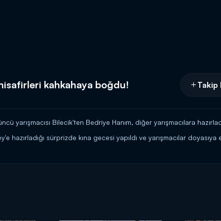
 misafirleri kahkahaya boğdu!
Takip 
üncü yarışmacısı Bilecik'ten Bedriye Hanım, diğer yarışmacılara hazırlad
y'e hazırladığı sürprizde kına gecesi yapıldı ve yarışmacılar doyasıya 
n saat 15.45'te
Kanal D’de.