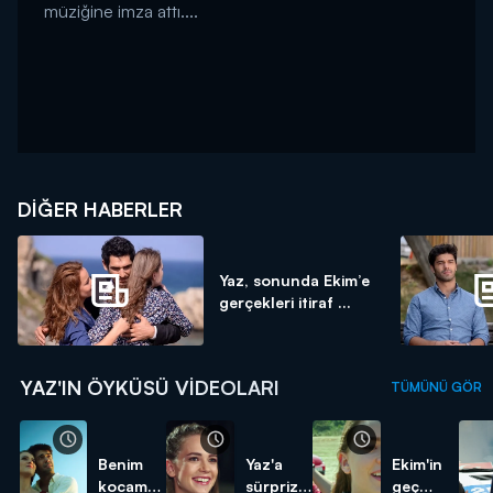
müziğine imza attı....
DIĞER HABERLER
Yaz, sonunda Ekim’e
gerçekleri itiraf ...
YAZ'IN ÖYKÜSÜ VIDEOLARI
TÜMÜNÜ GÖR
Benim
Yaz'a
Ekim'in
kocaman
sürpriz
geç