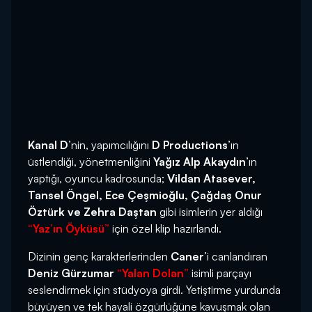
Kanal D
’nin, yapımcılığını
D Productions
’ın
üstlendiği, yönetmenliğini
Yağız Alp Akaydın
’ın
yaptığı, oyuncu kadrosunda;
Vildan Atasever,
Tansel Öngel, Ece Çeşmioğlu, Çağdaş Onur
Öztürk ve Zehra Daştan
gibi isimlerin yer aldığı
“Yaz’ın Öyküsü”
için özel klip hazırlandı.
Dizinin genç karakterlerinden
Caner
’i canlandıran
Deniz Gürzumar
“Yalan Dolan”
isimli parçayı
seslendirmek için stüdyoya girdi. Yetiştirme yurdunda
büyüyen ve tek hayali özgürlüğüne kavuşmak olan