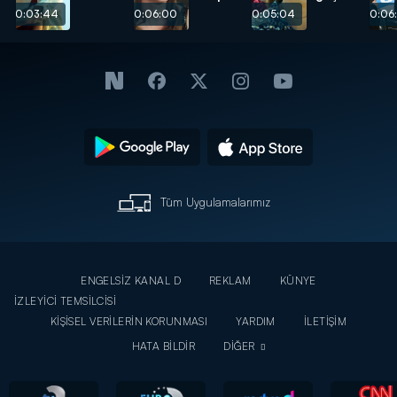
bir ailem
doğum
gelen
00:03:44
00:06:00
00:05:04
00:06
var!
günü
itirafı!
Tüm Uygulamalarımız
ENGELSİZ KANAL D
REKLAM
KÜNYE
İZLEYİCİ TEMSİLCİSİ
KİŞİSEL VERİLERİN KORUNMASI
YARDIM
İLETİŞİM
HATA BİLDİR
DİĞER