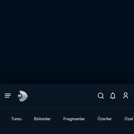
Arama
muhteşem ikili
ARAMA SONUÇLARI
Tümü
Bölümler
Fragmanlar
Özetler
Özel 
DİĞER SONUÇLAR