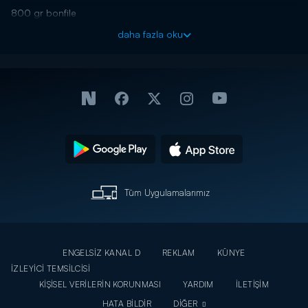
800 gr bonfile
Tuz
daha fazla oku
Karabiber
5-6 yemek kaşığı tereyağı
Patates için;
10-15 adet bebek patates - Taze patates
Haşlamak için su
2 yemek kaşığı tereyağı
3-4 dal biberiye
Tuz
3-4 diş sarımsak
Beyaz sos için;
Tüm Uygulamalarımız
200 ml krema
200 gr tam yağlı ezine beyaz peynir
ENGELSİZ KANAL D
REKLAM
KÜNYE
İZLEYİCİ TEMSİLCİSİ
KİŞİSEL VERİLERİN KORUNMASI
YARDIM
İLETİŞİM
HATA BİLDİR
DİĞER