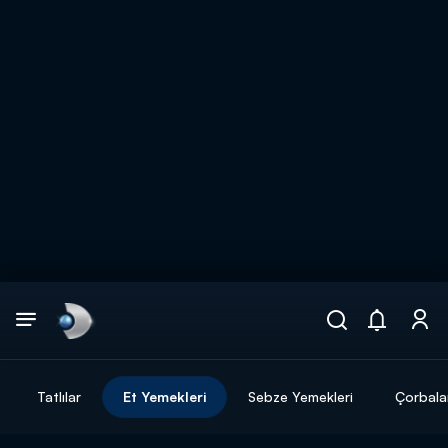
Arama
muhteşem ikili
ARAMA SONUÇLARI
Tatlılar
Et Yemekleri
Sebze Yemekleri
Çorbala
DİĞER SONUÇLAR