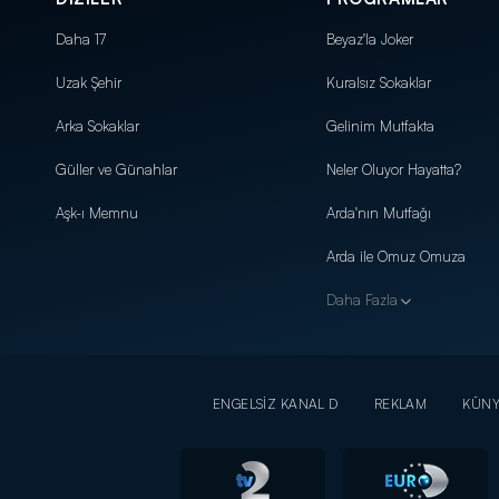
Daha 17
Beyaz'la Joker
Uzak Şehir
Kuralsız Sokaklar
Arka Sokaklar
Gelinim Mutfakta
Güller ve Günahlar
Neler Oluyor Hayatta?
Aşk-ı Memnu
Arda'nın Mutfağı
Arda ile Omuz Omuza
Daha Fazla
ENGELSİZ KANAL D
REKLAM
KÜN