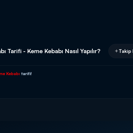
 Tarifi - Keme Kebabı Nasıl Yapılır?
Takip 
me Kebabı
tarifi!
ŞÜNDEN YARI YARIYA KARIŞTIRILARAK ZIRHTA ÇEKİLEN KIYMA
TUZ EKLİYORUZ. ŞİŞE BİR ADET KEME BİR SIKMA KIYMA GEÇİRİYORUZ