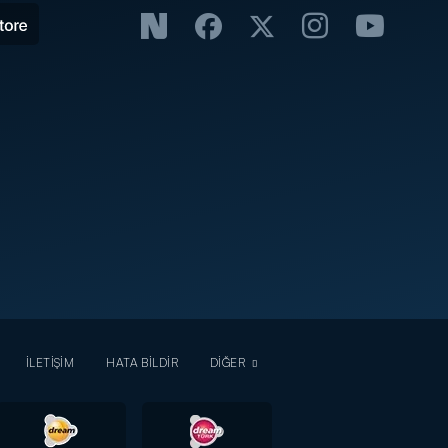
İLETİŞİM
HATA BİLDİR
DİĞER