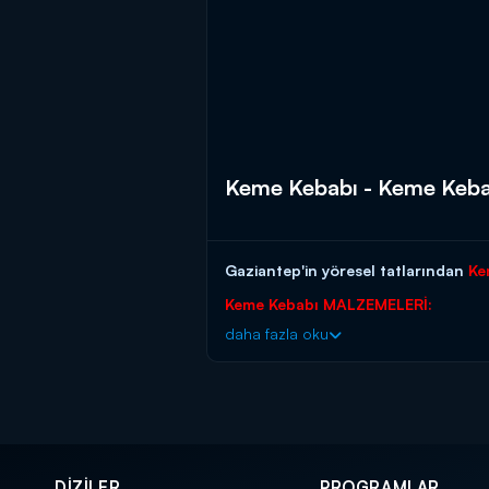
Keme Kebabı - Keme Kebabı
Gaziantep'in yöresel tatlarından
Ke
Keme Kebabı MALZEMELERİ:
daha fazla oku
1 KG SOYULMUŞ KEME
750 GR KUZU KOLUNDAN VE KUZU DÖ
Keme Kebabı Yapılışı;
TEPSİYE YAYDIĞIMIZ KIYMAYA BİRAZ 
DİZİLER
PROGRAMLAR