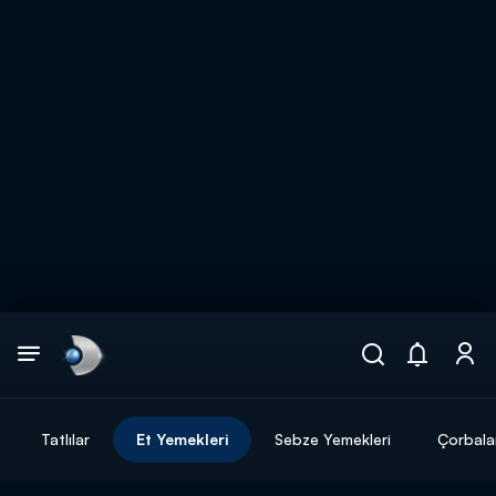
Arama
muhteşem ikili
ARAMA SONUÇLARI
Tatlılar
Et Yemekleri
Sebze Yemekleri
Çorbala
DİĞER SONUÇLAR