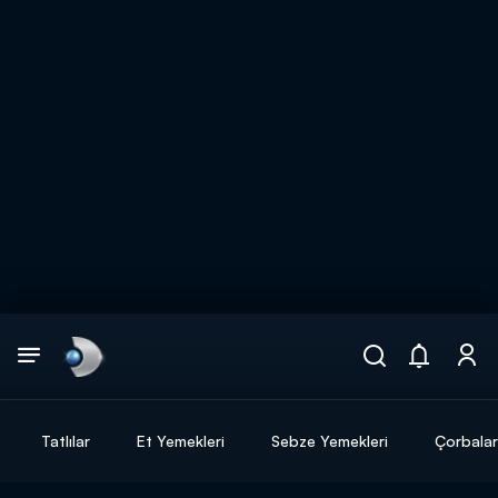
Arama
muhteşem ikili
ARAMA SONUÇLARI
Tatlılar
Et Yemekleri
Sebze Yemekleri
Çorbalar
DİĞER SONUÇLAR