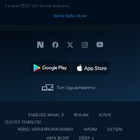
1 paket (500 gr) dirsek makarna
500 ml süt
daha fazla oku
1 paket (200 ml) krema
Tuz
Karabiber
Rende muskat
1 su bardağı rendelenmiş cheddar ya da burger peyniri
Üzeri için;
Rendelenmiş cheddar ya da burger peyniri
Panko - ekmek kırıntısı
Tüm Uygulamalarımız
ENGELSİZ KANAL D
REKLAM
KÜNYE
İZLEYİCİ TEMSİLCİSİ
KİŞİSEL VERİLERİN KORUNMASI
YARDIM
İLETİŞİM
HATA BİLDİR
DİĞER