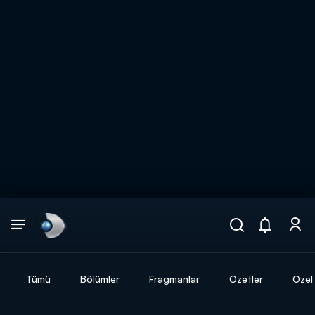
Arama
muhteşem ikili
ARAMA SONUÇLARI
Tümü
Bölümler
Fragmanlar
Özetler
Özel 
DİĞER SONUÇLAR