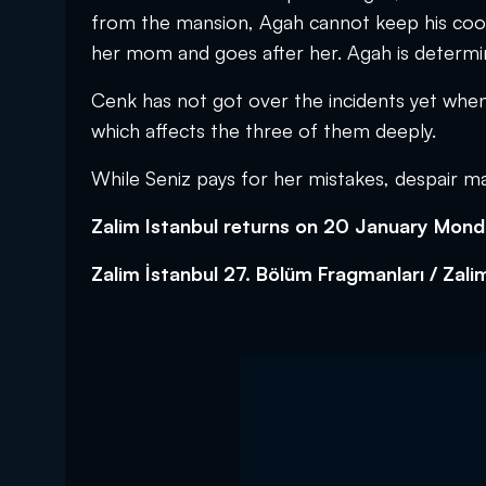
from the mansion, Agah cannot keep his cool
her mom and goes after her. Agah is determine
Cenk has not got over the incidents yet when 
which affects the three of them deeply.
While Seniz pays for her mistakes, despair mak
Zalim Istanbul returns on 20 January Mond
Zalim İstanbul 27. Bölüm Fragmanları / Zalim