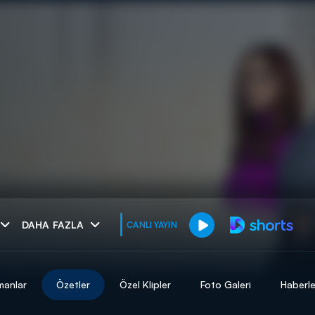
muhteşem ikili
DAHA FAZLA
CANLI YAYIN
I
manlar
Özetler
Özel Klipler
Foto Galeri
Haberle