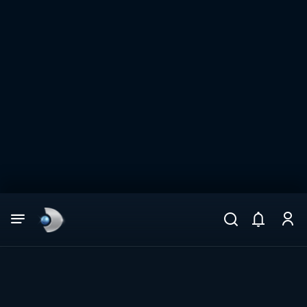
Arama
muhteşem ikili
ARAMA SONUÇLARI
DİĞER SONUÇLAR