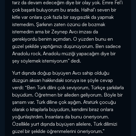
tarz da devam edeceğim diye bir olay yok. Emre Fel’i
çok başarılı buluyorum bu arada. Halhal’ı seven bir
kitle var onlara çok fazla bir saygısızlık da yapmak
istemedim. Şarkının zaten özünü de bozmak
istemedim ama bir Zeynep Avcı imzası da
gerekiyordu benim açımdan. O yüzden bunu en
güzel şekilde yaptığımızı düşünüyorum. Ben sadece
Anadolu rock, Anadolu müziği yapacağım diye bir
şey söylemek istemiyorum” dedi.
Yurt dışında doğup büyüyen Avcı sahip olduğu
düzgün aksan hakkındaki soruya ise şöyle cevap
verdi: “Ben Türk dilini çok seviyorum, Türkçe şarkılarla
büyüdüm. Öğretmen bir aileden geliyorum. Böyle bir
şansım var. Türk diline çok aşığım. Atatürk çocuğu
olarak o kitaplarla büyüdüm, kendimi biraz onlara
yoğunlaştırdım. İnsanlara da bunu öneriyorum.
Özellikle yurt dışında büyüyen ailelere, Türk dilimizi
güzel bir şekilde öğrenmelerini öneriyorum.”