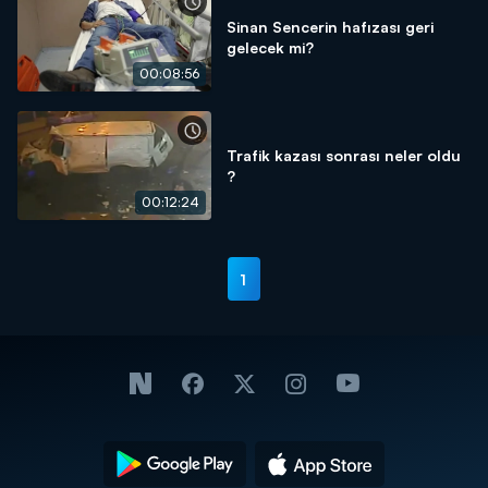
Sinan Sencerin hafızası geri
gelecek mi?
00:08:56
Trafik kazası sonrası neler oldu
?
00:12:24
1