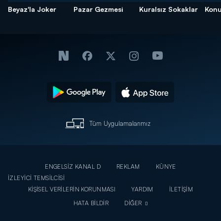
Beyaz'la Joker
Pazar Gezmesi
Kuralsız Sokaklar
Konu
Tüm Uygulamalarımız
ENGELSİZ KANAL D
REKLAM
KÜNYE
İZLEYİCİ TEMSİLCİSİ
KİŞİSEL VERİLERİN KORUNMASI
YARDIM
İLETİŞİM
HATA BİLDİR
DİĞER