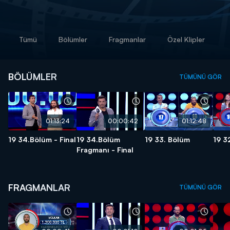
Tümü
Bölümler
Fragmanlar
Özel Klipler
BÖLÜMLER
TÜMÜNÜ GÖR
01:13:24
00:00:42
01:12:48
19 34.Bölüm - Final
19 34.Bölüm
19 33. Bölüm
19 3
Fragmanı - Final
FRAGMANLAR
TÜMÜNÜ GÖR