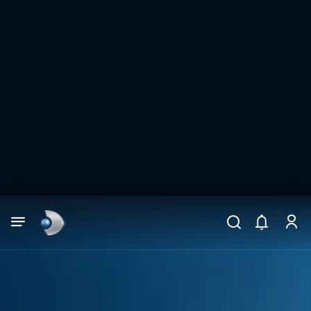
Arama
muhteşem ikili
ARAMA SONUÇLARI
DİĞER SONUÇLAR