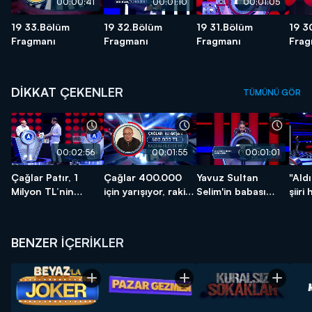
00:00:41
00:01:10
00:01:05
19 33.Bölüm
19 32.Bölüm
19 31.Bölüm
19 3
Fragmanı
Fragmanı
Fragmanı
Frag
DİKKAT ÇEKENLER
TÜMÜNÜ GÖR
00:02:56
00:01:55
00:01:01
Çağlar Patır, 1
Çağlar 400.000
Yavuz Sultan
"Ald
Milyon TL’nin
için yarışıyor, rakibi
Selim'in babası
şiiri
Sahibi Oldu!
ise Nehir...
kimdir?
şairi
BENZER İÇERİKLER