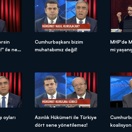
ersin
Cumhurbaşkanı bizim
MHP'de Me
ı!" ile neyi
muhatabımız değil!
mi yaşanı
ı oyları
Azınlık Hükümeti ile Türkiye
Cumhurba
dört sene yönetilemez!
koalisyon