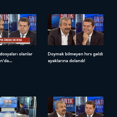
 olacak?
söylentileri için ne
düşünüyorsunuz?
 dosyaları olanlar
Doymak bilmeyen hırs geldi
an'da
ayaklarına dolandı!
caklar!