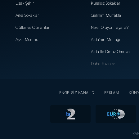
Uzak Şehir
Kuralsız Sokaklar
Arka Sokaklar
Gelinim Mutfakta
Güller ve Günahlar
Neler Oluyor Hayatta?
Aşk-ı Memnu
Arda'nın Mutfağı
Arda ile Omuz Omuza
Daha Fazla
ENGELSİZ KANAL D
REKLAM
KÜN
KAN