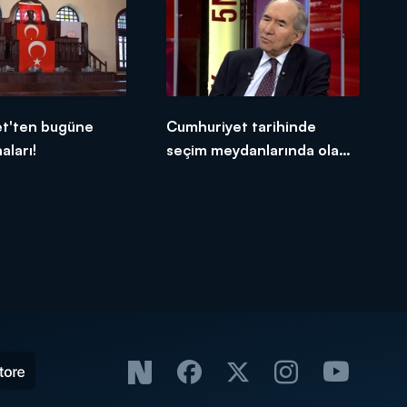
et'ten bugüne
Cumhuriyet tarihinde
aları!
seçim meydanlarında olan
Cumhurbaşkanı var mı?