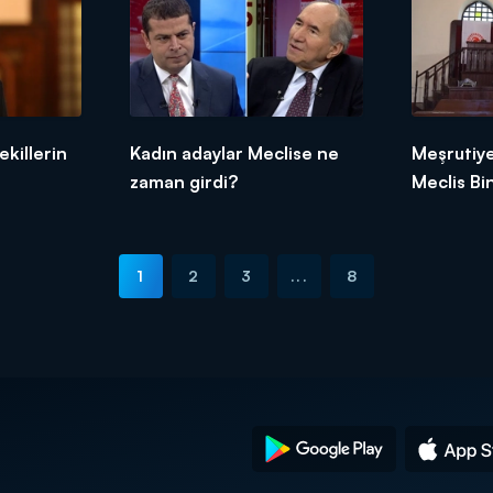
ekillerin
Kadın adaylar Meclise ne
Meşrutiy
zaman girdi?
Meclis Bin
1
2
3
...
8