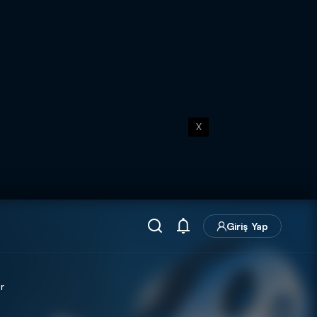
X
Giriş Yap
r