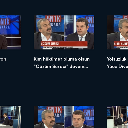
etkisi ne
yon
Kim hükümet olursa olsun
Yolsuzluk
"Çözüm Süreci" devam
Yüce Div
edecek!
yargılana