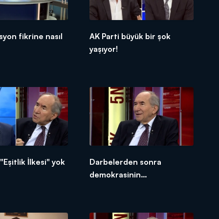
syon fikrine nasıl
AK Parti büyük bir şok
yaşıyor!
Eşitlik İlkesi" yok
Darbelerden sonra
demokrasinin
yerleşmesinde koalisyonlar
başarı kazandı!