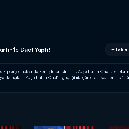
rtin'le Düet Yaptı!
Takip 
e klipleriyle hakkında konuşturan bir isim.. Ayşe Hatun Önal son olarak
yaya da açıldı!.. Ayşe Hatun Önal'ın geçtiğimiz günlerde ise, son albüm
masını Cüneyt Özdemir'e anlattı!..