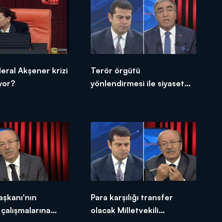
ral Akşener krizi
Terör örgütü
yor?
yönlendirmesi ile siyaset
yapanlarla bir arada
olmamız mümkün değil!
şkanı'nın
Para karşılığı transfer
 çalışmalarına
olacak Milletvekili