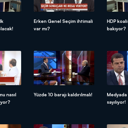
lk
Erken Genel Seçim ihtimali
HDP koali
olacak!
var mı?
bakıyor?
mu nasıl
Yüzde 10 barajı kaldırılmalı!
Medyada "
ıyor?
sayılıyor!