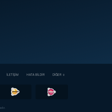
İLETİŞİM
HATA BİLDİR
DİĞER
dır.