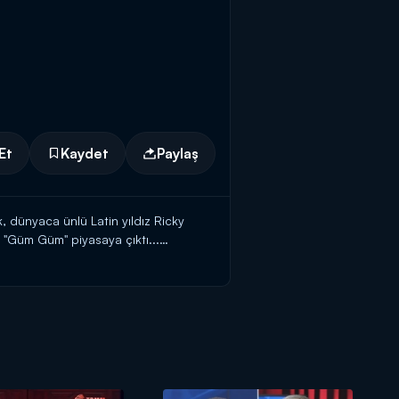
Et
Kaydet
Paylaş
, dünyaca ünlü Latin yıldız Ricky
ü "Güm Güm" piyasaya çıktı...