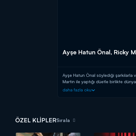
Ayşe Hatun Önal, Ricky Ma
Ayşe Hatun Önal söylediği şarkılarla v
Martin ile yaptığı düetle birlikte dün
Albümünü ve çok konuşulan düet çalış
daha fazla oku
ÖZEL KLİPLER
Sırala