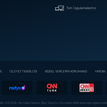
Tüm Uygulamalarımız
YE
İZLEYİCİ TEMSİLCİSİ
KİŞİSEL VERİLERİN KORUNMASI
YARDIM
AL D © 2026. Her Hakkı Saklıdır.
Bilgi Toplumu Hizmetleri MKK tarafından sağlanmakta