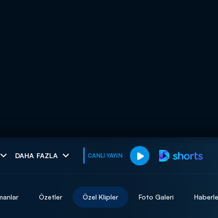
muhteşem ikili
DAHA FAZLA
CANLI YAYIN
I
manlar
Özetler
Özel Klipler
Foto Galeri
Haberle