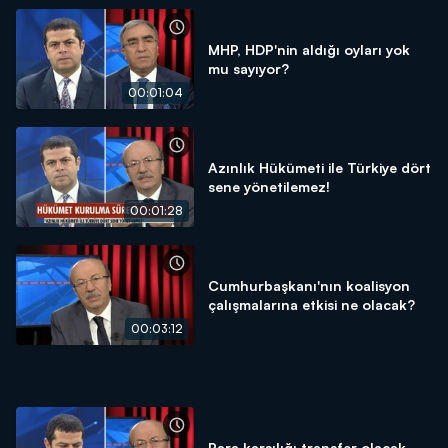
MHP, HDP'nin aldığı oyları yok
mu sayıyor?
00:01:04
Azınlık Hükümeti ile Türkiye dört
sene yönetilemez!
00:01:28
Cumhurbaşkanı'nın koalisyon
çalışmalarına etkisi ne olacak?
00:03:12
Para karşılığı transfer olacak