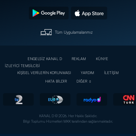
Tüm Uygulamalarımız
ENGELSİZ KANAL D
REKLAM
KÜNYE
İZLEYİCİ TEMSİLCİSİ
KİŞİSEL VERİLERİN KORUNMASI
YARDIM
İLETİŞİM
HATA BİLDİR
DİĞER
KANAL D © 2026. Her Hakkı Saklıdır.
Bilgi Toplumu Hizmetleri MKK tarafından sağlanmaktadır.