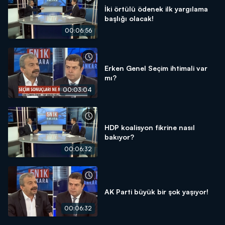
İki örtülü ödenek ilk yargılama
başlığı olacak!
00:06:56
Erken Genel Seçim ihtimali var
mı?
00:03:04
HDP koalisyon fikrine nasıl
bakıyor?
00:06:32
AK Parti büyük bir şok yaşıyor!
00:06:32