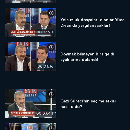
Yolsuzluk dosyaları olanlar Yüce
Divan'da yargılanacaklar!
00:03:20
Doymak bilmeyen hırs geldi
ayaklarına dolandı!
00:03:36
Gezi Süreci'nin seçime etkisi
nasıl oldu?
00:03:44