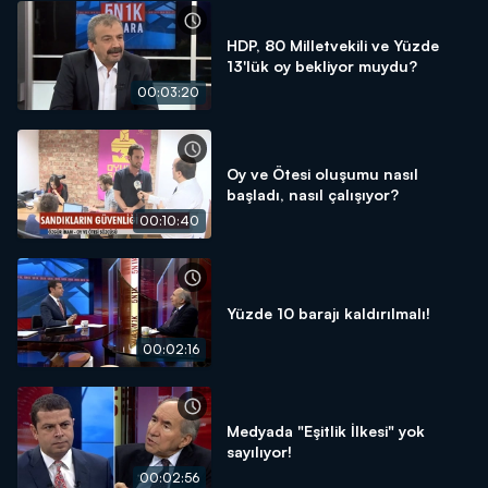
HDP, 80 Milletvekili ve Yüzde
13'lük oy bekliyor muydu?
00:03:20
Oy ve Ötesi oluşumu nasıl
başladı, nasıl çalışıyor?
00:10:40
Yüzde 10 barajı kaldırılmalı!
00:02:16
Medyada "Eşitlik İlkesi" yok
sayılıyor!
00:02:56