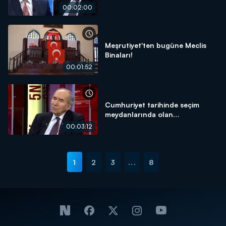
00:02:00
Meşrutiyet'ten bugüne Meclis
Binaları!
00:01:52
Cumhuriyet tarihinde seçim
meydanlarında olan
Cumhurbaşkanı var mı?
00:03:12
1
2
3
...
8