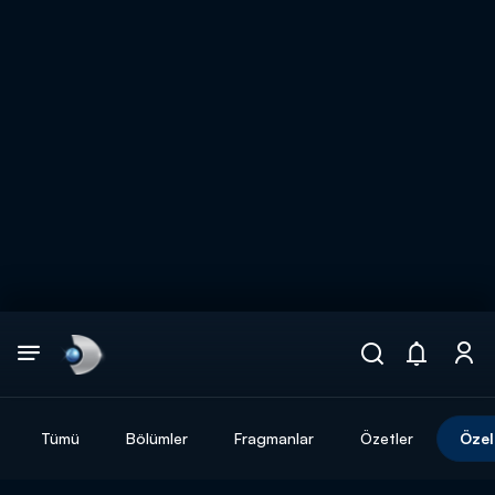
Arama
muhteşem ikili
ARAMA SONUÇLARI
Tümü
Bölümler
Fragmanlar
Özetler
Özel
DİĞER SONUÇLAR