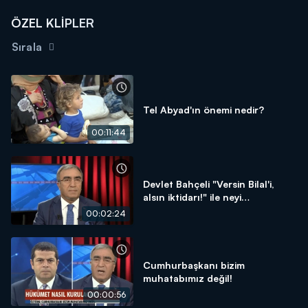
ÖZEL KLİPLER
Sırala
Tel Abyad'ın önemi nedir?
00:11:44
Devlet Bahçeli "Versin Bilal'i,
alsın iktidarı!" ile neyi
kastediyor?
00:02:24
Cumhurbaşkanı bizim
muhatabımız değil!
00:00:56