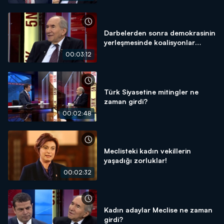
Darbelerden sonra demokrasinin
yerleşmesinde koalisyonlar
başarı kazandı!
00:03:12
Türk Siyasetine mitingler ne
zaman girdi?
00:02:48
Meclisteki kadın vekillerin
yaşadığı zorluklar!
00:02:32
Kadın adaylar Meclise ne zaman
girdi?