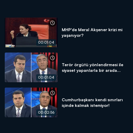
MHP'de Meral Akşener krizi mi
yaşanıyor?
00:01:04
Terör örgütü yönlendirmesi ile
siyaset yapanlarla bir arada
olmamız mümkün değil!
00:01:04
Cumhurbaşkanı kendi sınırları
içinde kalmak istemiyor!
00:02:56