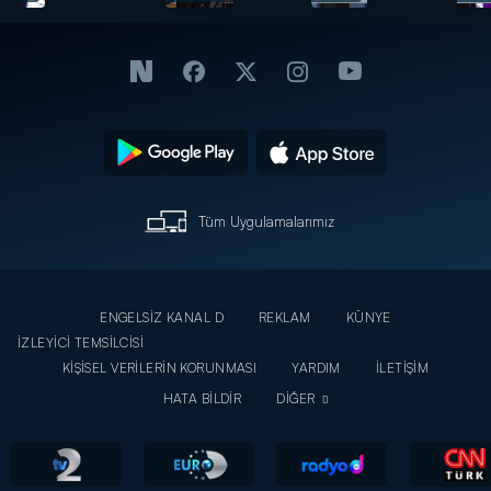
duruyor?
bir
duruma
kayıtsız
kalamaz!
Tüm Uygulamalarımız
ENGELSİZ KANAL D
REKLAM
KÜNYE
İZLEYİCİ TEMSİLCİSİ
KİŞİSEL VERİLERİN KORUNMASI
YARDIM
İLETİŞİM
HATA BİLDİR
DİĞER