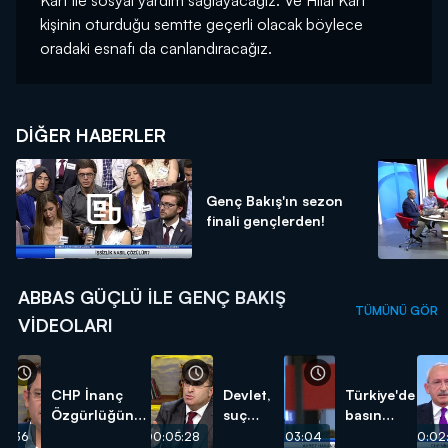
Kart ile sosyal yardım sağlayacağız. Ve Hilal Kart
kişinin oturduğu semtte geçerli olacak böylece
oradaki esnafı da canlandıracağız.
DIĞER HABERLER
Genç Bakış'ın sezon
finali gençlerden!
ABBAS GÜÇLÜ ILE GENÇ BAKIŞ
TÜMÜNÜ GÖR
VIDEOLARI
CHP İnanç
Devlet,
Türkiye'de
Özgürlüğünde
suç
basın
nerede
işlenen
özgürlüğü
03:36
00:05:28
00:03:04
00:02