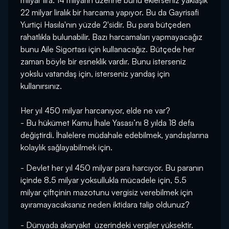
milyar lira. 14 milyarın üzerine bunu eklerseniz yaklaşık
22 milyar liralık bir harcama yapıyor. Bu da Gayrisafi
Yurtiçi Hasıla'nın yüzde 2'sidir. Bu para bütçeden
rahatlıkla bulunabilir. Bazı harcamaları yapmayacağız
bunu Aile Sigortası için kullanacağız. Bütçede her
zaman böyle bir esneklik vardır. Bunu isterseniz
yokslu vatandaş için, isterseniz yandaş için
kullanırsınız.
Her yıl 450 milyar harcanıyor, elde ne var?
- Bu hükümet Kamu İhale Yasası’nı 8 yılda 18 defa
değiştirdi. İhalelere müdahale edebilmek, yandaşlarına
kolaylık sağlayabilmek için.
- Devlet her yıl 450 milyar para harcıyor. Bu paranın
içinde 8.5 milyar yoksullukla mücadele için, 5.5
milyar çiftçinin mazotunu vergisiz verebilmek için
ayıramayacaksanız neden iktidara talip oldunuz?
- Dünyada akaryakıt üzerindeki vergiler yüksektir.