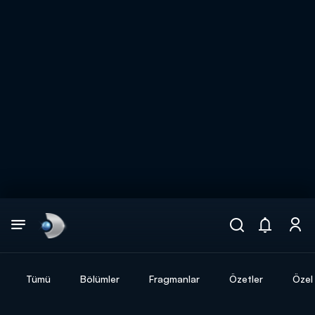
Arama
muhteşem ikili
ARAMA SONUÇLARI
Tümü
Bölümler
Fragmanlar
Özetler
Özel 
DİĞER SONUÇLAR