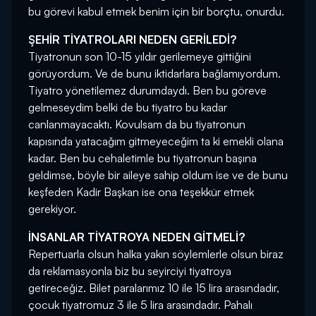
bu görevi kabul etmek benim için bir borçtu, onurdu.
ŞEHİR TİYATROLARI NEDEN GERİLEDİ?
Tiyatronun son 10-15 yıldır gerilemeye gittiğini
görüyordum. Ve de bunu iktidarlara bağlamıyordum.
Tiyatro yönetilemez durumdaydı. Ben bu göreve
gelmeseydim belki de bu tiyatro bu kadar
canlanmayacaktı. Kovulsam da bu tiyatronun
kapısında yatacağım gitmeyeceğim ta ki emekli olana
kadar. Ben bu cehaletimle bu tiyatronun başına
geldimse, böyle bir aileye sahip oldum ise ve de bunu
keşfeden Kadir Başkan ise ona teşekkür etmek
gerekiyor.
İNSANLAR TİYATROYA NEDEN GİTMELİ?
Repertuarla olsun halka yakın söylemlerle olsun biraz
da reklamasyonla biz bu seyirciyi tiyatroya
getireceğiz. Bilet paralarımız 10 ile 15 lira arasındadır,
çocuk tiyatromuz 3 ile 5 lira arasındadır. Pahalı