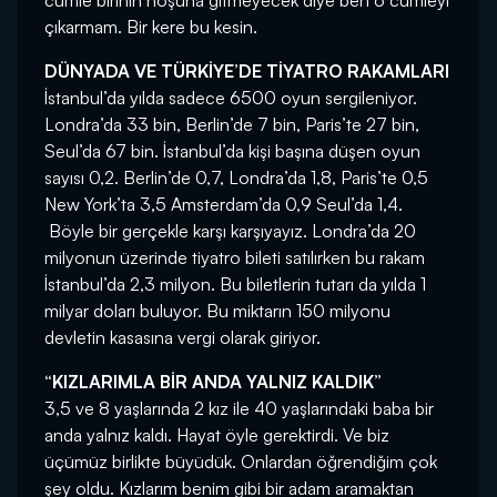
cümle birinin hoşuna gitmeyecek diye ben o cümleyi
çıkarmam. Bir kere bu kesin.
DÜNYADA VE TÜRKİYE’DE TİYATRO RAKAMLARI
İstanbul’da yılda sadece 6500 oyun sergileniyor.
Londra’da 33 bin, Berlin’de 7 bin, Paris’te 27 bin,
Seul’da 67 bin. İstanbul’da kişi başına düşen oyun
sayısı 0,2. Berlin’de 0,7, Londra’da 1,8, Paris’te 0,5
New York’ta 3,5 Amsterdam’da 0,9 Seul’da 1,4.
Böyle bir gerçekle karşı karşıyayız. Londra’da 20
milyonun üzerinde tiyatro bileti satılırken bu rakam
İstanbul’da 2,3 milyon. Bu biletlerin tutarı da yılda 1
milyar doları buluyor. Bu miktarın 150 milyonu
devletin kasasına vergi olarak giriyor.
“KIZLARIMLA BİR ANDA YALNIZ KALDIK”
3,5 ve 8 yaşlarında 2 kız ile 40 yaşlarındaki baba bir
anda yalnız kaldı. Hayat öyle gerektirdi. Ve biz
üçümüz birlikte büyüdük. Onlardan öğrendiğim çok
şey oldu. Kızlarım benim gibi bir adam aramaktan