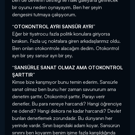
ben de devletin desteği ile halkı galeyana getirecek
bir oyunu neden oynayayım. Ben her şeyin
dengesini tutmaya çalışıyorum.
“OTOKONTROL AYRI SANSÜR AYRI”
Eğer bir tiyatrocu fazla politik konulara giriyorsa
bıraksın. Fazla uç noktalara giren arkadaşlarımız oldu.
Ben onları otokontrole alacağım dedim. Otokontrol
ayrı bir şey sansür ayrı bir şey.
“SANSÜRLE SANAT OLMAZ AMA OTOKONTROL
ŞARTTIR”
Kimse bize karışmıyor bunu temin ederim. Sansürle
sanat olmaz ben bunu her zaman savunurum ama
denetim şarttır. Otokontrol şarttır. Parayı verir
denetler. Bu para nereye harcandı? Hangi öğrenciye
ne ödendi? Hangi dekora ne kadar harcandı? Devlet
bunları denetlemek zorundadır. Bu dünyanın her
yerinde vardır. Sınırı başındaki adam koyar. Sansürün
sınırını ben koyarım benim işime fazla karışıldığında