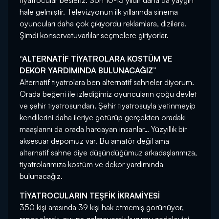
tiyatrocular besleriz. Son 10-15 yıldır daha da yaygın
hale gelmiştir. Televizyonun ilk yıllarında sinema
oyuncuları daha çok çıkıyordu reklamlara, dizilere.
Şimdi konservatuvarlılar seçmelere giriyorlar.
“ALTERNATİF TİYATROLARA KOSTÜM VE
DEKOR YARDIMINDA BULUNACAĞIZ”
Alternatif tiyatrolara ben alternatif sahneler diyorum.
Orada beğeni ile izlediğimiz oyuncuların çoğu devlet
ve şehir tiyatrosundan. Şehir tiyatrosuyla yetinmeyip
kendilerini daha ileriye götürüp gerçekten oradaki
maaşlarını da orada harcayan insanlar… Yüzyıllık bir
aksesuar depomuz var. Bu amatör değil ama
alternatif sahne diye düşündüğümüz arkadaşlarımıza,
tiyatrolarımıza kostüm ve dekor yardımında
bulunacağız.
TİYATROCULARIN TEŞFİK İKRAMİYESİ
350 kişi arasında 39 kişi hak etmemiş görünüyor,