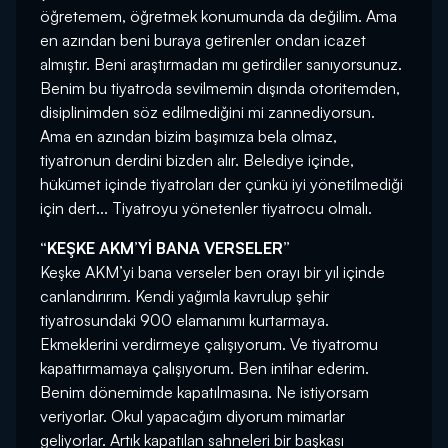
öğretemem, öğretmek konumunda da değilim. Ama
en azından beni buraya getirenler ondan icazet
almıştır. Beni araştırmadan mı getirdiler sanıyorsunuz.
Benim bu tiyatroda sevilmemin dışında otoritemden,
disiplinimden söz edilmediğini mi zannediyorsun.
Ama en azından bizim başımıza bela olmaz,
tiyatronun derdini bizden alır. Belediye içinde,
hükümet içinde tiyatroları der çünkü iyi yönetilmediği
için dert... Tiyatroyu yönetenler tiyatrocu olmalı.
“KEŞKE AKM’Yİ BANA VERSELER”
Keşke AKM’yi bana verseler ben orayı bir yıl içinde
canlandırırım. Kendi yağımla kavrulup şehir
tiyatrosundaki 900 elamanımı kurtarmaya.
Ekmeklerini verdirmeye çalışıyorum. Ve tiyatromu
kapattırmamaya çalışıyorum. Ben intihar ederim.
Benim dönemimde kapatılmasına. Ne istiyorsam
veriyorlar. Okul yapacağım diyorum mimarlar
geliyorlar. Artık kapatılan sahneleri bir başkası