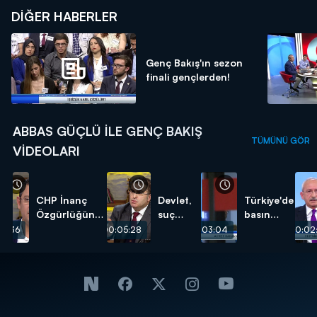
DIĞER HABERLER
Genç Bakış'ın sezon
finali gençlerden!
ABBAS GÜÇLÜ ILE GENÇ BAKIŞ
TÜMÜNÜ GÖR
VIDEOLARI
CHP İnanç
Devlet,
Türkiye'de
Özgürlüğünde
suç
basın
nerede
işlenen
özgürlüğü
03:36
00:05:28
00:03:04
00:02
duruyor?
bir
duruma
kayıtsız
kalamaz!