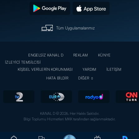
Tüm Uygulamalarımız
ENGELSİZ KANAL D
REKLAM
KÜNYE
İZLEYİCİ TEMSİLCİSİ
KİŞİSEL VERİLERİN KORUNMASI
YARDIM
İLETİŞİM
HATA BİLDİR
DİĞER
KANAL D © 2026. Her Hakkı Saklıdır.
Bilgi Toplumu Hizmetleri MKK tarafından sağlanmaktadır.