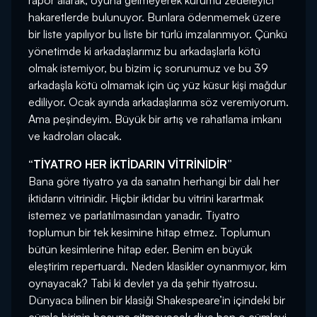
rapor alarak, oyuna gelmeyerek kurumu zedeleyici
hakaretlerde bulunuyor. Bunlara ödenmemek üzere
bir liste yapılıyor bu liste bir türlü imzalanmıyor. Çünkü
yönetimde ki arkadaşlarımız bu arkadaşlarla kötü
olmak istemiyor, bu bizim iç sorunumuz ve bu 39
arkadaşla kötü olmamak için üç yüz küsur kişi mağdur
ediliyor. Ocak ayında arkadaşlarıma söz veremiyorum.
Ama peşindeyim. Büyük bir artış ve rahatlama imkanı
ve kadroları olacak.
“TİYATRO HER İKTİDARIN VİTRİNİDİR”
Bana göre tiyatro ya da sanatın herhangi bir dalı her
iktidarın vitrinidir. Hiçbir iktidar bu vitrini karartmak
istemez ve parlatılmasından yanadır. Tiyatro
toplumun bir tek kesimine hitap etmez. Toplumun
bütün kesimlerine hitap eder. Benim en büyük
eleştirim repertuardı. Neden klasikler oynanmıyor, kim
oynayacak? Tabi ki devlet ya da şehir tiyatrosu.
Dünyaca bilinen bir klasiği Shakespeare’in içindeki bir