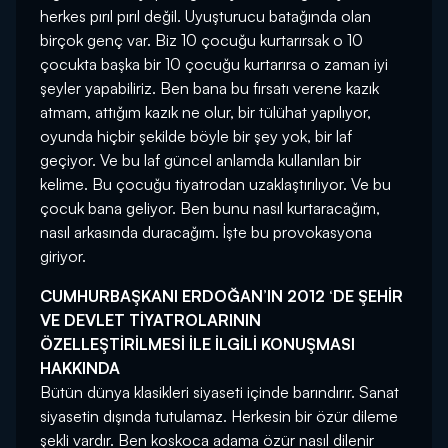
herkes pırıl pırıl değil. Uyuşturucu batağında olan
birçok genç var. Biz 10 çocuğu kurtarırsak o 10
çocukta başka bir 10 çocuğu kurtarırsa o zaman iyi
şeyler yapabiliriz. Ben bana bu fırsatı verene kazık
atmam, attığım kazık ne olur, bir tülühat yapılıyor,
oyunda hiçbir şekilde böyle bir şey yok, bir laf
geçiyor. Ve bu laf güncel anlamda kullanılan bir
kelime. Bu çocuğu tiyatrodan uzaklaştırılıyor. Ve bu
çocuk bana geliyor. Ben bunu nasıl kurtaracağım,
nasıl arkasında duracağım. İşte bu provokasyona
giriyor.
CUMHURBAŞKANI ERDOĞAN’IN 2012 ‘DE ŞEHİR
VE DEVLET TİYATROLARININ
ÖZELLEŞTİRİLMESİ İLE İLGİLİ KONUŞMASI
HAKKINDA
Bütün dünya klasikleri siyaseti içinde barındırır. Sanat
siyasetin dışında tutulamaz. Herkesin bir özür dileme
şekli vardır. Ben koskoca adama özür nasıl dilenir